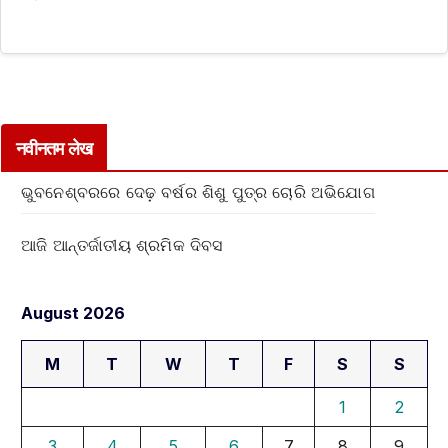
नवीनतम लेख
ଭୁବନେଶ୍ବରରେ ଦେଢ଼ ବର୍ଷର ଶିଶୁ ପୁତ୍ର ଚୋରି ଅଭିଯୋଗ
ଆଜି ଆନ୍ତର୍ଜାତୀୟ ଶ୍ରମିକ ଦିବସ
August 2026
M
T
W
T
F
S
S
1
2
3
4
5
6
7
8
9