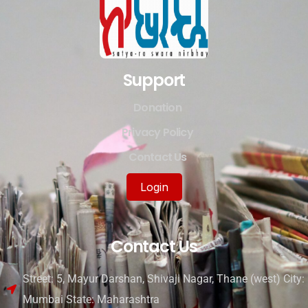
Support
Donation
Privacy Policy
Contact Us
Login
Contact Us
Street: 5, Mayur Darshan, Shivaji Nagar, Thane (west) City:
Mumbai State: Maharashtra