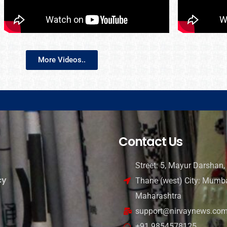
More Videos..
Contact Us
Street: 5, Mayur Darshan, 
cy
Thane (west) City: Mumba
Maharashtra
support@nirvaynews.co
+91 9854578125