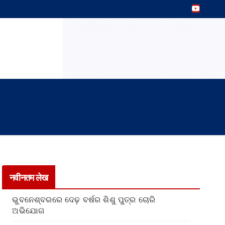
नवीनतम लेख
ଭୁବନେଶ୍ବରରେ ଦେଢ଼ ବର୍ଷର ଶିଶୁ ପୁତ୍ର ଚୋରି
ଅଭିଯୋଗ