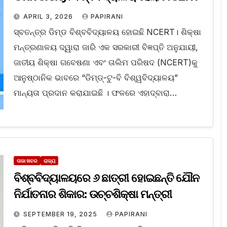
APRIL 3, 2026
PAPIRANI
ସ୍ବତନ୍ତ୍ର ଡିମ୍ଡ ବିଶ୍ବବିଦ୍ୟାଳୟ ହୋଇଛି NCERT। ଶିକ୍ଷା
ମନ୍ତ୍ରଣାଳୟ ଦ୍ୱାରା ଜାରି ଏକ ସରକାରୀ ବିଜ୍ଞପ୍ତି ଅନୁଯାୟୀ,
ଜାତୀୟ ଶିକ୍ଷା ଗବେଷଣା ଏବଂ ତାଲିମ ପରିଷଦ (NCERT)କୁ
ଆନୁଷ୍ଠାନିକ ଭାବରେ “ଡିମ୍ଡ୍-ଟୁ-ବି ବିଶ୍ୱବିଦ୍ୟାଳୟ”
ମାନ୍ୟତା ପ୍ରଦାନ କରାଯାଇଛି । ଫଳରେ ଏହାଦ୍ବାରା…
ତାଜା ଖବର
ରାଜ୍ୟ
ବିଶ୍ବବିଦ୍ୟାଳୟରେ ୬ ଛାତ୍ରୀ ହୋଇଛନ୍ତି ଯୌନ
ନିର୍ଯାତନାର ଶିକାର: ଉଚ୍ଚଶିକ୍ଷା ମନ୍ତ୍ରୀ
SEPTEMBER 19, 2025
PAPIRANI