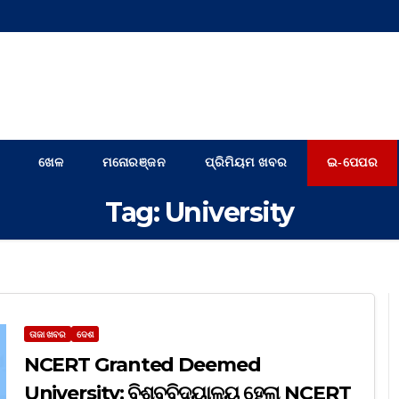
ଖେଳ
ମନୋରଞ୍ଜନ
ପ୍ରିମିୟମ ଖବର
ଇ-ପେପର
Tag:
University
ତାଜା ଖବର
ଦେଶ
NCERT Granted Deemed
University: ବିଶ୍ବବିଦ୍ୟାଳୟ ହେଲା NCERT