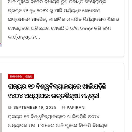
ଆଜି ଗୃହରେ ବିଜେଡି ବିଧାୟକ ତୁଷାରକାନ୍ତି ବେହେରାଙ୍କ
ପ୍ରଶ୍ନ ୧୨ ଜୁନ୍ ୨୦୨୪ ରୁ ଆଜି ପର୍ଯ୍ୟନ୍ତ କେତେଜଣ
ଛାତ୍ରୀମାନେ ମାନସିକ, ଶାରୀରିକ ଓ ଯୌନ ନିର୍ଯ୍ୟାତନାର ଶିକାର
ହୋଇଥିବାର ଅଭିଯୋଗ ହୋଇଛି ଓ ତା’ର ତଦନ୍ତ କରି କ’ଣ
କାର୍ଯ୍ୟାନୁଷ୍ଠାନ…
ତାଜା ଖବର
ରାଜ୍ୟ
ରାଜ୍ୟର ୧୭ ବିଶ୍ୱବିଦ୍ୟାଳୟରେ ଖାଲିପଡ଼ିଛି
୧୪୦୪ ଅଧ୍ୟାପକ: ଉଚ୍ଚଶିକ୍ଷା ମନ୍ତ୍ରୀ
SEPTEMBER 19, 2025
PAPIRANI
ରାଜ୍ୟର ୧୭ ବିଶ୍ୱବିଦ୍ୟାଳୟରେ ଖାଲିପଡ଼ିଛି ୧୪୦୪
ଅଧ୍ୟାପକ ପଦ । ଏ ନେଇ ଆଜି ଗୃହରେ ବିଜେପି ବିଧାୟକ