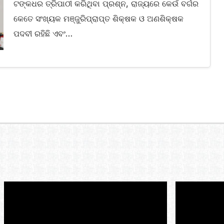
ଟଙ୍କଧର ତ୍ରିପାଠୀ କରିଥିବା ପ୍ରଶ୍ନ, ରାଜ୍ୟରେ କେଉଁ ବର୍ଗର
କେତେ ସଂଖ୍ୟକ ମଞ୍ଜୁରିପ୍ରାପ୍ତ ଶିକ୍ଷକ ଓ ଅଣଶିକ୍ଷକ
ପଦବୀ ରହିଛି ଏବଂ…