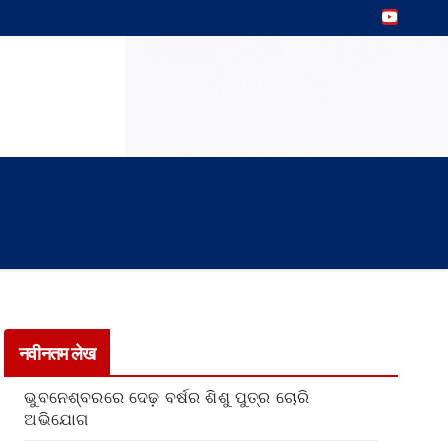
नवीनतम लेख
ଭୁବନେଶ୍ବରରେ ଦେଢ଼ ବର୍ଷର ଶିଶୁ ପୁତ୍ର ଚୋରି
ଅଭିଯୋଗ