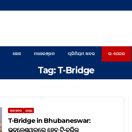
ଖେଳ
ମନୋରଞ୍ଜନ
ପ୍ରିମିୟମ ଖବର
ଇ-ପେପର
Tag:
T-Bridge
ତାଜା ଖବର
ରାଜ୍ୟ
T-Bridge in Bhubaneswar:
ଭୁବନେଶ୍ୱରରେ ହେବ ଟି-ବ୍ରିଜ୍