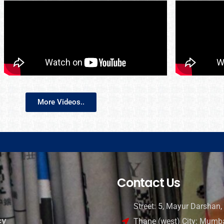
More Videos..
Contact Us
Street: 5, Mayur Darshan, 
cy
Thane (west) City: Mumba