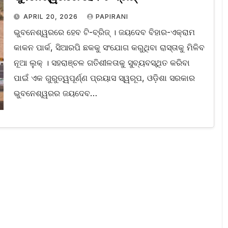
APRIL 20, 2026
PAPIRANI
ଭୁବନେଶ୍ୱରରେ ହେବ ଟି-ବ୍ରିଜ୍ । ଜୟଦେବ ବିହାର-ଏକ୍ରାମ
କାକନ ପାର୍କ, ସିଆରପି ଛକକୁ ସଂଯୋଗ କରୁଥିବା ରାସ୍ତାକୁ ମିଳିବ
ନୂଆ ଲୁକ୍ । ସହରାଞ୍ଚଳ ଗତିଶୀଳତାକୁ ସୁବ୍ୟବସ୍ଥିତ କରିବା
ପାଇଁ ଏକ ଗୁରୁତ୍ୱପୂର୍ଣ୍ଣ ପ୍ରୟାସ ସ୍ୱରୂପ, ଓଡ଼ିଶା ସରକାର
ଭୁବନେଶ୍ୱରର ଜୟଦେବ…