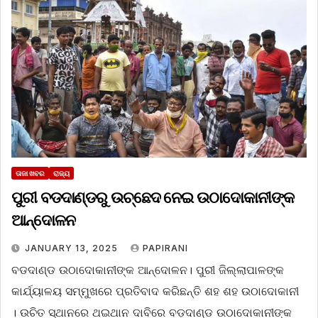
ତାଜା ଖବର
ରାଜ୍ୟ
ପୁରୀ ବଡଦାଣ୍ଡରୁ ଉଚ୍ଛେଦ ନେଇ ଉଠାଦୋକାନୀଙ୍କ
ଆନ୍ଦୋଳନ
JANUARY 13, 2025
PAPIRANI
ବଡଦାଣ୍ଡ ଉଠାଦୋକାନୀଙ୍କ ଆନ୍ଦୋଳନ। ପୁରୀ ଜିଲ୍ଲାପାଳଙ୍କ
କାର୍ଯ୍ୟାଳୟ ସମ୍ମୁଖରେ ପ୍ରତିବାଦ କରିଛନ୍ତି ଶହ ଶହ ଉଠାଦୋକାନୀ
। ଉଚିତ ସ୍ଥାନରେ ଥଇଥାନ ଦାବିରେ ବଡ଼ଦାଣ୍ଡ ଉଠାଦୋକାନୀଙ୍କ