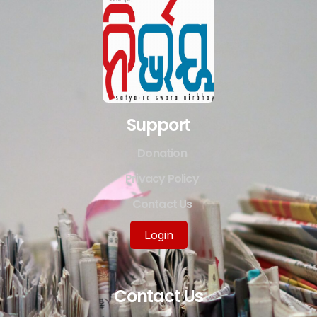
Support
Donation
Privacy Policy
Contact Us
Login
Contact Us