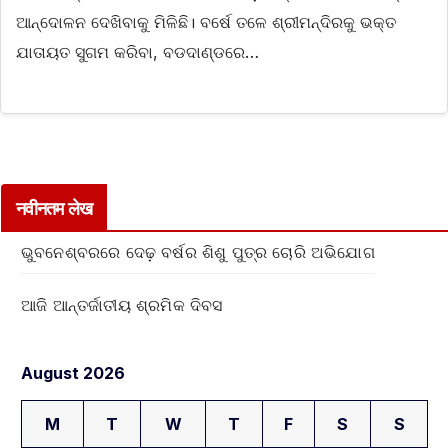
ଆନ୍ଦୋଳନ ଦେଖିବାକୁ ମିଳିଛି। ବର୍ଷେ ତଳେ ଶ୍ରୀମନ୍ଦିରକୁ ଭକ୍ତ
ଯାତାୟତ ସୁଗମ କରିବା, ବଡଦାଣ୍ଡରେ…
नवीनतम लेख
ଭୁବନେଶ୍ବରରେ ଦେଢ଼ ବର୍ଷର ଶିଶୁ ପୁତ୍ର ଚୋରି ଅଭିଯୋଗ
ଆଜି ଆନ୍ତର୍ଜାତୀୟ ଶ୍ରମିକ ଦିବସ
August 2026
M
T
W
T
F
S
S