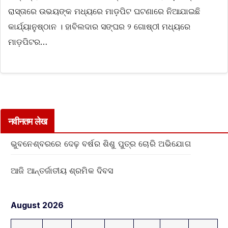
ରାସ୍ତାରେ ଉଭୟଙ୍କ ମଧ୍ୟରେ ମାଡ଼ପିଟ ଘଟଣାରେ ନିଆଯାଇଛି
କାର୍ଯ୍ୟାନୁଷ୍ଠାନ । ହାବିଲଦାର ସଙ୍ଘର ୨ ଗୋଷ୍ଠୀ ମଧ୍ୟରେ
ମାଡ଼ପିଟର…
नवीनतम लेख
ଭୁବନେଶ୍ବରରେ ଦେଢ଼ ବର୍ଷର ଶିଶୁ ପୁତ୍ର ଚୋରି ଅଭିଯୋଗ
ଆଜି ଆନ୍ତର୍ଜାତୀୟ ଶ୍ରମିକ ଦିବସ
August 2026