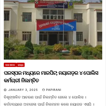
ତାଜା ଖବର
ରାଜ୍ୟ
ପରସ୍ପର ମଧ୍ୟରେ ମାରପିଟ; ନୟାଗଡ଼ର ୪ ପୋଲିସ
କର୍ମଚାରୀ ନିଲମ୍ବିତ
JANUARY 3, 2025
PAPIRANI
ବିଶୃଙ୍ଖଳିତ ଆଚରଣ ପାଇଁ ନିଲମ୍ବିତ ହେଲେ ୪ ପୋଲିସ ।
କର୍ତ୍ତବ୍ୟରେ ଅବହେଳା ପାଇଁ ନିଲମ୍ବନ କଲେ ନୟାଗଡ଼ ଏସ୍‌ପି ।