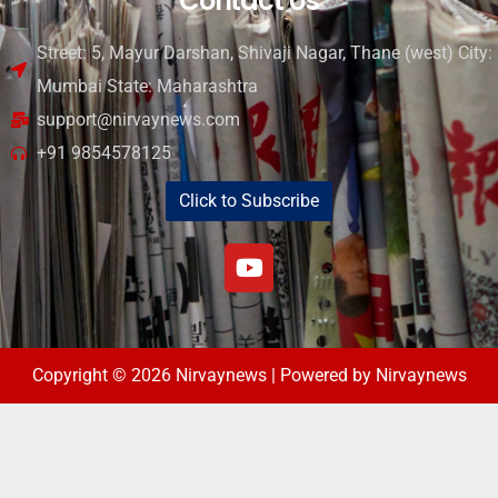
Contact Us
Street: 5, Mayur Darshan, Shivaji Nagar, Thane (west) City:
Mumbai State: Maharashtra
support@nirvaynews.com
+91 9854578125
Click to Subscribe
Copyright © 2026 Nirvaynews | Powered by Nirvaynews