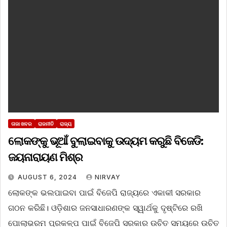
ତାଜା ଖବର
ରାଜନୀତି
ରାଜ୍ୟ
ଲୋକଙ୍କୁ ଭୂଆଁ ବୁଲାଇବାକୁ ଉଦ୍ୟମ କରୁଛି ବିଜେଡି:
ଜୟନାରାୟଣ ମିଶ୍ର
AUGUST 6, 2024
NIRVAY
ଲୋକଙ୍କ ଭଲପାଇବା ପାଇଁ ବିଜେପି ରାଜ୍ୟରେ ଏକାକୀ ସରକାର
ଗଠନ କରିଛି। ଓଡ଼ିଶାର ଜନସାଧାରଣଙ୍କ ସ୍ୱାର୍ଥକୁ ଦୃଷ୍ଟିରେ ରଖି
ପୋଲାଭରମ ପ୍ରକଳ୍ପ ପାଇଁ ବିଜେପି ସରକାର ଉଚିତ ସମୟରେ ଉଚିତ