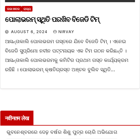
ତାଜା ଖବର
ରାଜ୍ୟ
ପୋଲାଭରମ୍ ସ୍ଥିତି ପରଖିବ ବିଜେଡି ଟିମ୍
AUGUST 6, 2024
NIRVAY
ଆସନ୍ତାକାଲି ପୋଲଭରମ ଗସ୍ତରେ ଯିବେ ବିଜେଡି ଟିମ୍ । ଏନେଇ
ବିଜେଡି ସୁପ୍ରିମୋ ନବୀନ ପଟ୍ଟନାୟକ ଏକ ଟିମ ଗଠନ କରିଛନ୍ତି ।
ଆସନ୍ତାକାଲି ପୋଲଭରମକୁ କମିଟିର ପ୍ରଥମ ଗସ୍ତ କାର୍ଯ୍ୟକ୍ରମ
ରହିଛି । ପୋଲାଭରମ୍ କ୍ଷତିଗ୍ରସ୍ତ ଅଞ୍ଚଳ ବୁଲିବ ସ୍ଥିତି…
नवीनतम लेख
ଭୁବନେଶ୍ବରରେ ଦେଢ଼ ବର୍ଷର ଶିଶୁ ପୁତ୍ର ଚୋରି ଅଭିଯୋଗ