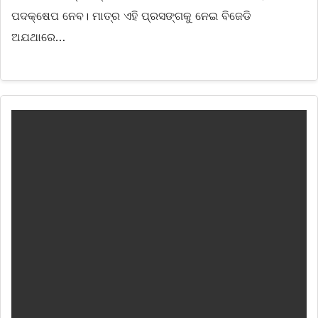
ପଦକ୍ଷେପ ନେବ। ମାତ୍ର ଏହି ପ୍ରସଙ୍ଗକୁ ନେଇ ବିଜେଡି
ଅଯଥାରେ…