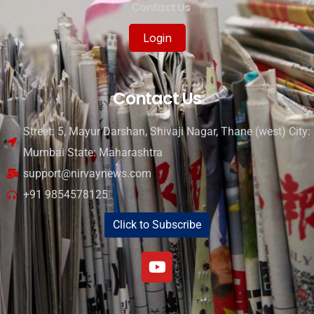
Contact Us
Login
Contact Us
Street: 5, Mayur Darshan, Shivaji Nagar, Thane (west) City:
Mumbai State: Maharashtra
support@nirvaynews.com
+91 9854578125
Click to Subscribe