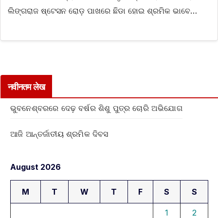
ଲିଙ୍ଗରାଜ ଷ୍ଟେସନ ରୋଡ଼ ପାଖରେ ଛିଡା ହୋଇ ଶ୍ରମିକ ଭାବେ…
नवीनतम लेख
ଭୁବନେଶ୍ବରରେ ଦେଢ଼ ବର୍ଷର ଶିଶୁ ପୁତ୍ର ଚୋରି ଅଭିଯୋଗ
ଆଜି ଆନ୍ତର୍ଜାତୀୟ ଶ୍ରମିକ ଦିବସ
August 2026
M
T
W
T
F
S
S
1
2