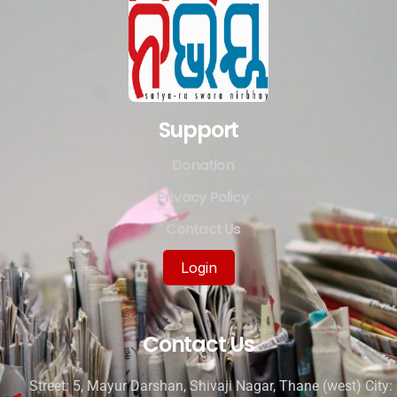
Support
Donation
Privacy Policy
Contact Us
Login
Contact Us
Street: 5, Mayur Darshan, Shivaji Nagar, Thane (west) City: