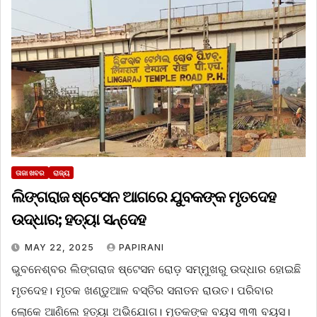
ତାଜା ଖବର
ରାଜ୍ୟ
ଲିଙ୍ଗରାଜ ଷ୍ଟେସନ ଆଗରେ ଯୁବକଙ୍କ ମୃତଦେହ
ଉଦ୍ଧାର; ହତ୍ୟା ସନ୍ଦେହ
MAY 22, 2025
PAPIRANI
ଭୁବନେଶ୍ବର ଲିଙ୍ଗରାଜ ଷ୍ଟେସନ ରୋଡ଼ ସମ୍ମୁଖରୁ ଉଦ୍ଧାର ହୋଇଛି
ମୃତଦେହ। ମୃତକ ଖଣ୍ଡୁଆଳ ବସ୍ତିର ସନାତନ ରାଉତ। ପରିବାର
ଲୋକେ ଆଣିଲେ ହତ୍ୟା ଅଭିଯୋଗ। ମୃତକଙ୍କ ବୟସ ୩୩ ବୟସ।