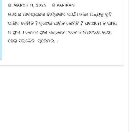
MARCH 11, 2025
PAPIRANI
ଭାଷାର ଆବଶ୍ୟକ‌ତା ବାର୍ତ୍ତାଳାପ ପାଇଁ। ଜଣେ ଅନ୍ୟକୁ ବୁଝି
ପାରିବ କେମିତି ? ବୁଝେଇ ପାରିବ କେମିତି ? ପ୍ରଥମେ ତ ଭାଷା
ନ ଥିଲା । କେବଳ ଥିଲା ସଙ୍କେତ। ଏବେ ବି ନିରବତାର ଭାଷା
ହେଲା ସଙ୍କେତ, ପ୍ରେମର…