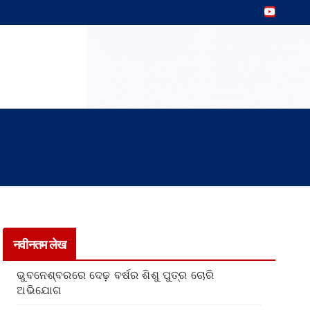
नवीनतम लेख
ଭୁବନେଶ୍ବରରେ ଦେଢ଼ ବର୍ଷର ଶିଶୁ ପୁତ୍ର ଚୋରି
ଅଭିଯୋଗ