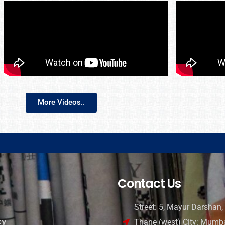
More Videos..
Contact Us
Street: 5, Mayur Darshan, 
cy
Thane (west) City: Mumba