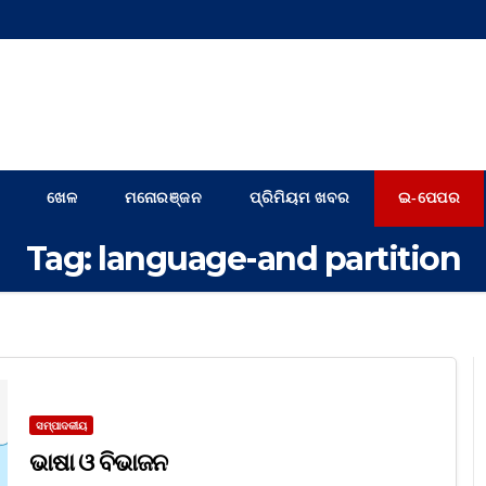
ଖେଳ
ମନୋରଞ୍ଜନ
ପ୍ରିମିୟମ ଖବର
ଇ-ପେପର
Tag:
language-and partition
ସମ୍ପାଦକୀୟ
ଭାଷା ଓ ବିଭାଜନ