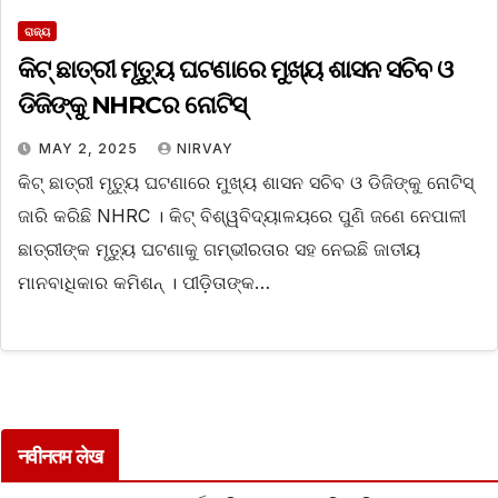
ରାଜ୍ୟ
କିଟ୍‌ ଛାତ୍ରୀ ମୃତ୍ୟୁ ଘଟଣାରେ ମୁଖ୍ୟ ଶାସନ ସଚିବ ଓ
ଡିଜିଙ୍କୁ NHRCର ନୋଟିସ୍‌
MAY 2, 2025
NIRVAY
କିଟ୍‌ ଛାତ୍ରୀ ମୃତ୍ୟୁ ଘଟଣାରେ ମୁଖ୍ୟ ଶାସନ ସଚିବ ଓ ଡିଜିଙ୍କୁ ନୋଟିସ୍‌
ଜାରି କରିଛି NHRC । କିଟ୍‌ ବିଶ୍ୱବିଦ୍ୟାଳୟରେ ପୁଣି ଜଣେ ନେପାଳୀ
ଛାତ୍ରୀଙ୍କ ମୃତ୍ୟୁ ଘଟଣାକୁ ଗମ୍ଭୀରତାର ସହ ନେଇଛି ଜାତୀୟ
ମାନବାଧିକାର କମିଶନ୍ । ପୀଡ଼ିତାଙ୍କ…
नवीनतम लेख