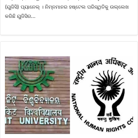
(ୟୁଜିସି) ପ୍ୟାନେଲ୍ । ନିମ୍ନମାନର ହଷ୍ଟେଲ ପରିସ୍ଥିତିକୁ ଉଲ୍ଲେଖ
କରିଛି ୟୁଜିସିର…