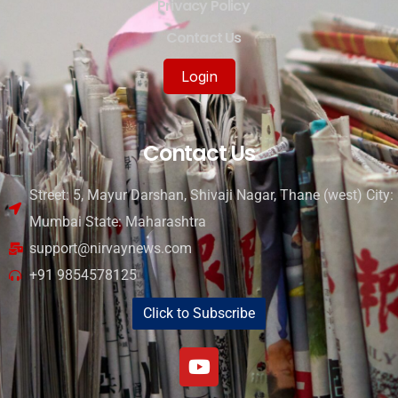
Privacy Policy
Contact Us
Login
Contact Us
Street: 5, Mayur Darshan, Shivaji Nagar, Thane (west) City:
Mumbai State: Maharashtra
support@nirvaynews.com
+91 9854578125
Click to Subscribe