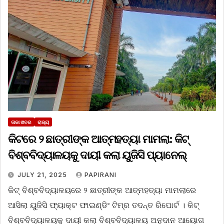
ତାଜା ଖବର
ରାଜ୍ୟ
କିଟରେ ୨ ଛାତ୍ରୀଙ୍କ ଆତ୍ମହତ୍ୟା ମାମଲା: କିଟ୍‌
ବିଶ୍ବବିଦ୍ୟାଳୟକୁ ଦାୟୀ କଲା ୟୁଜିସି ପ୍ୟାନେଲ୍
JULY 21, 2025
PAPIRANI
କିଟ୍‌ ବିଶ୍ବବିଦ୍ୟାଳୟରେ ୨ ଛାତ୍ରୀଙ୍କ ଆତ୍ମହତ୍ୟା ମାମଲାରେ
ଆସିଲା ୟୁଜିସି ଫ୍ୟାକ୍ଟ ଫାଇଣ୍ଡିଂ ଟିମ୍‌ର ତଦନ୍ତ ରିପୋର୍ଟ । କିଟ୍‌
ବିଶ୍ବବିଦ୍ୟାଳୟକୁ ଦାୟୀ କଲା ବିଶ୍ବବିଦ୍ୟାଳୟ ଅନୁଦାନ ଆୟୋଗ