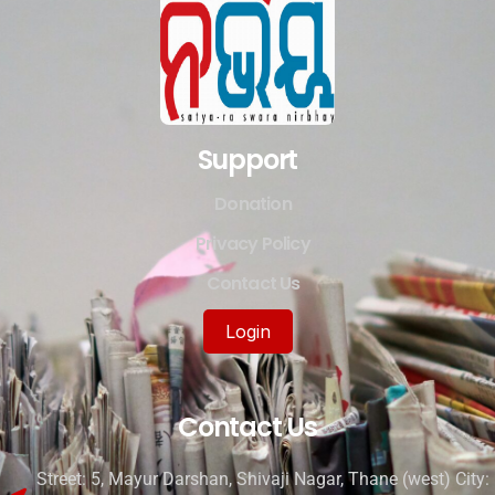
Support
Donation
Privacy Policy
Contact Us
Login
Contact Us
Street: 5, Mayur Darshan, Shivaji Nagar, Thane (west) City: