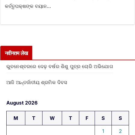
କର୍ତ୍ତୃପକ୍ଷଙ୍କ ବୟାନ…
नवीनतम लेख
ଭୁବନେଶ୍ବରରେ ଦେଢ଼ ବର୍ଷର ଶିଶୁ ପୁତ୍ର ଚୋରି ଅଭିଯୋଗ
ଆଜି ଆନ୍ତର୍ଜାତୀୟ ଶ୍ରମିକ ଦିବସ
August 2026
M
T
W
T
F
S
S
1
2