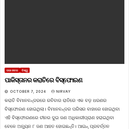
ତାଜା ଖବର
ବିଶ୍ୱ
ପାକିସ୍ତାନର କରାଚିରେ ବିସ୍ଫୋରଣ
OCTOBER 7, 2024
NIRVAY
କରାଚି ବିମାନବନ୍ଦରରେ ରବିବାର ରାତିରେ ଏକ ବଡ଼ ଧରଣର
ବିସ୍ଫୋରଣ ହୋଇଥିଲା। ବିମାନବନ୍ଦର ପରିସର ବାହାରେ ହୋଇଥିବା
ଏହି ବିସ୍ଫୋରଣରେ ଚୀନର ଦୁଇ ଜଣ ଅଧିକାରୀପ୍ରାଣ ହରାଇଥିବା
ବେଳେ ଅନ୍ୟୂନ ୮ ଜଣ ଆହତ ହୋଇଛନ୍ତି। ଆଇନ୍ ପ୍ରବର୍ତ୍ତନ