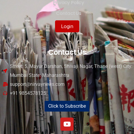
Privacy Policy
Contact Us
Login
Contact Us
Street: 5, Mayur Darshan, Shivaji Nagar, Thane (west) City:
Mumbai State: Maharashtra
support@nirvaynews.com
+91 9854578125
Click to Subscribe