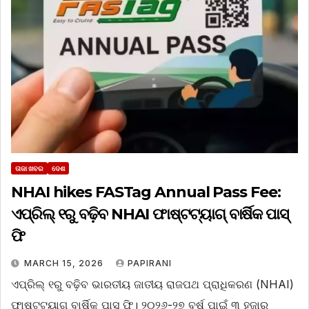
ତାଜା ଖବର
ଦେଶ
NHAI hikes FASTag Annual Pass Fee:
ଏପ୍ରିଲ୍‌ ୧ରୁ ବଢ଼ିବ NHAI ଫାଷ୍ଟଟ୍ୟାଗ୍‌ ବାର୍ଷିକ ପାସ୍‌
ଫି
MARCH 15, 2026
PAPIRANI
ଏପ୍ରିଲ୍‌ ୧ରୁ ବଢ଼ିବ ଭାରତୀୟ ଜାତୀୟ ରାଜପଥ ପ୍ରାଧିକରଣ (NHAI)
ଫାଷ୍ଟଟ୍ୟାଗ୍‌ ବାର୍ଷିକ ପାସ୍‌ ଫି। ୨୦୨୬-୨୭ ବର୍ଷ ପାଇଁ ୩ ହଜାର