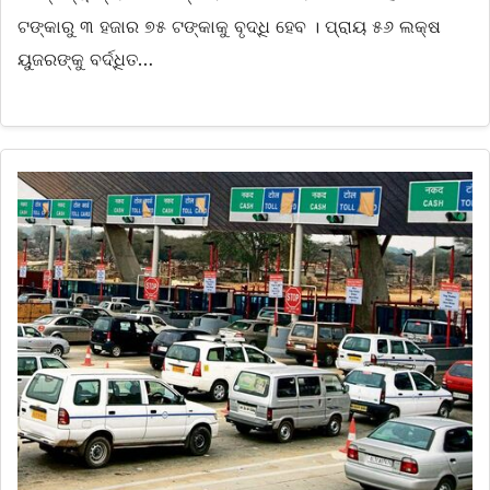
ଟଙ୍କାରୁ ୩ ହଜାର ୭୫ ଟଙ୍କାକୁ ବୃଦ୍ଧି ହେବ । ପ୍ରାୟ ୫୬ ଲକ୍ଷ
ୟୁଜରଙ୍କୁ ବର୍ଦ୍ଧିତ…