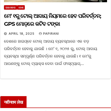
ତାଜା ଖବର
ଦେଶ
ମେ’ ୧ରୁ ଟୋଲ୍ ଆଦାୟ ନିୟମରେ ହେବ ପରିବର୍ତ୍ତନ;
GPS ମୋଡ଼ରେ କଟିବ ଟଙ୍କା
APRIL 18, 2025
PAPIRANI
ଦେଶରେ ହାଇଓ୍ବେ ଟୋଲ୍ ଆଦାୟ ବ୍ୟବସ୍ଥାରେ ଏକ ବଡ଼
ପରିବର୍ତ୍ତନ ହେବାକୁ ଯାଉଛି । ମେ’ ୧, ୨୦୨୫ ରୁ, ଟୋଲ୍ ଆଦାୟ
ବ୍ୟବସ୍ଥା ସମ୍ପୂର୍ଣ୍ଣ ପରିବର୍ତ୍ତନ ହେବାକୁ ଯାଉଛି। ୧ ମେ’ରୁ
ଆପଣଙ୍କୁ ଟୋଲ୍ ଟ୍ୟାକ୍ସ ଦେବା ପାଇଁ ଫାସ୍‌ଟ୍ୟାଗ୍‌…
नवीनतम लेख