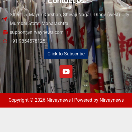
Contact Us
Street: 5, Mayur Darshan, Shivaji Nagar, Thane (west) City:
Mumbai State: Maharashtra
support@nirvaynews.com
+91 9854578125
Click to Subscribe
Copyright © 2026 Nirvaynews | Powered by Nirvaynews