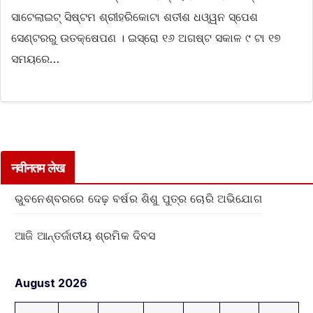
ସାଟେଲାଇଟ୍ ସିଷ୍ଟମ ଶ୍ରୀହରିକୋଟା ଶତୀଶ ଧଓ୍ୱନ ସ୍ପେଶ
ସେଣ୍ଟରରୁ ଉତକ୍ଷେପଣ । ଇସ୍ରୋ ୧୬ ଅଗଷ୍ଟ ସକାଳ ୯ ଟା ୧୭
ସମୟରେ…
नवीनतम लेख
ଭୁବନେଶ୍ବରରେ ଦେଢ଼ ବର୍ଷର ଶିଶୁ ପୁତ୍ର ଚୋରି ଅଭିଯୋଗ
ଆଜି ଆନ୍ତର୍ଜାତୀୟ ଶ୍ରମିକ ଦିବସ
August 2026