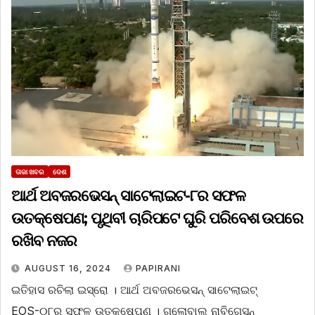
ତାଜା ଖବର
ଦେଶ
ଆର୍ଥ ଅବଜରଭେସନ୍ ସାଟେଲାଇଟ-୮ର ସଫଳ
ଉତକ୍ଷେପଣ; ପୃଥିବୀ ଚାରିପଟେ ଘୁରି ପରିବେଶ ଉପରେ
ରଖିବ ନଜର
AUGUST 16, 2024
PAPIRANI
ଇତିହାସ ରଚିଲା ଇସ୍ରୋ । ଆର୍ଥ ଅବଜରଭେସନ୍ ସାଟେଲାଇଟ୍
EOS-୦୮ର ସଫଳ ଉତକ୍ଷେପଣ । ଗ୍ଲୋବାଲ ନାବିଗେସନ୍