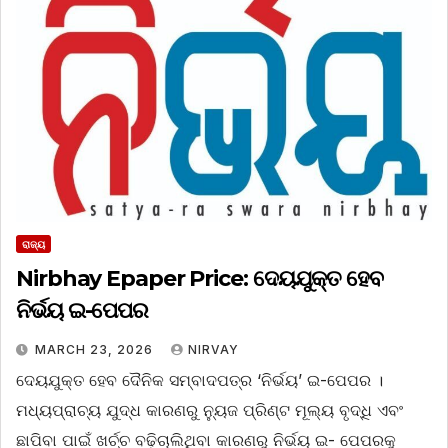
ରାଜ୍ୟ
Nirbhay Epaper Price: ଦେୟଯୁକ୍ତ ହେବ
ନିର୍ଭୟ ଇ-ପେପର
MARCH 23, 2026
NIRVAY
ଦେୟଯୁକ୍ତ ହେବ ଦୈନିକ ସମ୍ବାଦପତ୍ର ‘ନିର୍ଭୟ’ ଇ-ପେପର ।
ମଧ୍ୟପ୍ରାଚ୍ୟ ଯୁଦ୍ଧ କାରଣରୁ ନ୍ୟୁଜ ପ୍ରିଣ୍ଟ ମୂଲ୍ୟ ବୃଦ୍ଧି ଏବଂ
ଛାପିବା ପାଇଁ ଖର୍ଚ୍ଚ ବଢ଼ିଚାଲିଥିବା କାରଣରୁ ନିର୍ଭୟ ଇ- ପେପରକୁ