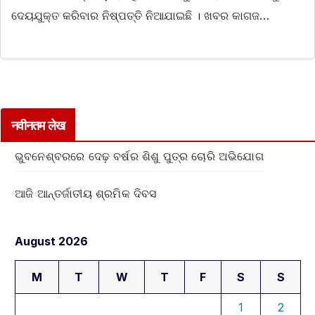
ଦେୟଯୁକ୍ତ କରିବାର ନିଷ୍ପତ୍ତି ନିଆଯାଇଛି । ଖବର କାଗଜ…
नवीनतम लेख
ଭୁବନେଶ୍ବରରେ ଦେଢ଼ ବର୍ଷର ଶିଶୁ ପୁତ୍ର ଚୋରି ଅଭିଯୋଗ
ଆଜି ଆନ୍ତର୍ଜାତୀୟ ଶ୍ରମିକ ଦିବସ
August 2026
M
T
W
T
F
S
S
1
2