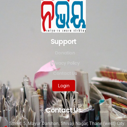
Support
Donation
Privacy Policy
Contact Us
Login
Contact Us
Street: 5, Mayur Darshan, Shivaji Nagar, Thane (west) City: