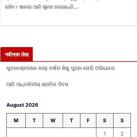
ରହିବ। ଏନେଇ ଆଜି ସୂଚନା ଦେଇଛନ୍ତି…
नवीनतम लेख
ଭୁବନେଶ୍ବରରେ ଦେଢ଼ ବର୍ଷର ଶିଶୁ ପୁତ୍ର ଚୋରି ଅଭିଯୋଗ
ଆଜି ଆନ୍ତର୍ଜାତୀୟ ଶ୍ରମିକ ଦିବସ
August 2026
M
T
W
T
F
S
S
1
2