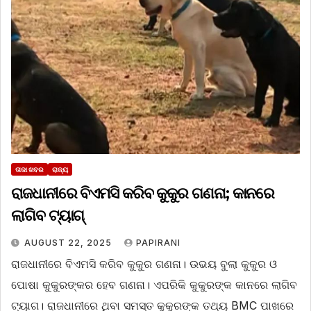
ତାଜା ଖବର
ରାଜ୍ୟ
ରାଜଧାନୀରେ ବିଏମସି କରିବ କୁକୁର ଗଣନା; କାନରେ
ଲାଗିବ ଟ୍ୟାଗ୍
AUGUST 22, 2025
PAPIRANI
ରାଜଧାନୀରେ ବିଏମସି କରିବ କୁକୁର ଗଣନା। ଉଭୟ ବୁଲା କୁକୁର ଓ
ପୋଷା କୁକୁରଙ୍କର ହେବ ଗଣନା। ଏପରିକି କୁକୁରଙ୍କ କାନରେ ଲାଗିବ
ଟ୍ୟାଗ। ରାଜଧାନୀରେ ଥିବା ସମସ୍ତ କୁକୁରଙ୍କ ତଥ୍ୟ BMC ପାଖରେ