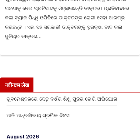
ଘଟଣାକୁ ନେଇ ପ୍ରତିବାଦକୁ ଓହ୍ଲାଇଛନ୍ତି ଡାକ୍ତର। ପ୍ରତିବାଦରେ
କଳା ବ୍ୟାଜ ପିନ୍ଧି ଓପିଡିରେ ଡାକ୍ତରଙ୍କ ରୋଗୀ ସେବା ଆରମ୍ଭ
କରିଛନ୍ତି । ଏହା ସହ ସରକାରୀ ଡାକ୍ତରଙ୍କୁ ସୁରକ୍ଷା ଦାବି କଲା
ଜୁନିୟର ଡାକ୍ତର…
नवीनतम लेख
ଭୁବନେଶ୍ବରରେ ଦେଢ଼ ବର୍ଷର ଶିଶୁ ପୁତ୍ର ଚୋରି ଅଭିଯୋଗ
ଆଜି ଆନ୍ତର୍ଜାତୀୟ ଶ୍ରମିକ ଦିବସ
August 2026