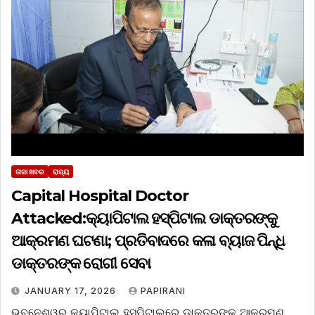
ତାଜା ଖବର
ରାଜ୍ୟ
Capital Hospital Doctor
Attacked:କ୍ୟାପିଟାଲ ହସ୍ପିଟାଲ ଡାକ୍ତରଙ୍କୁ
ଆକ୍ରମଣ ଘଟଣା; ପ୍ରତିବାଦରେ କଳା ବ୍ୟାଜ ପିନ୍ଧି
ଡାକ୍ତରଙ୍କ ରୋଗୀ ସେବା
JANUARY 17, 2026
PAPIRANI
ଭୁବନେଶ୍ୱର କ୍ୟାପିଟାଲ ହସ୍ପିଟାଲରେ ଡାକ୍ତରଙ୍କୁ ଆକ୍ରମଣ