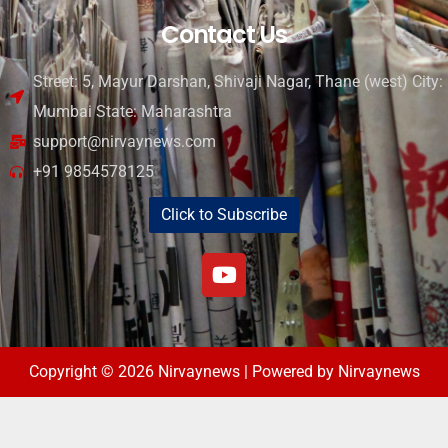
Contact Us
Street: 5, Mayur Darshan, Shivaji Nagar, Thane (west) City:
Mumbai State: Maharashtra
support@nirvaynews.com
+91 9854578125
Click to Subscribe
Copyright © 2026 Nirvaynews | Powered by Nirvaynews