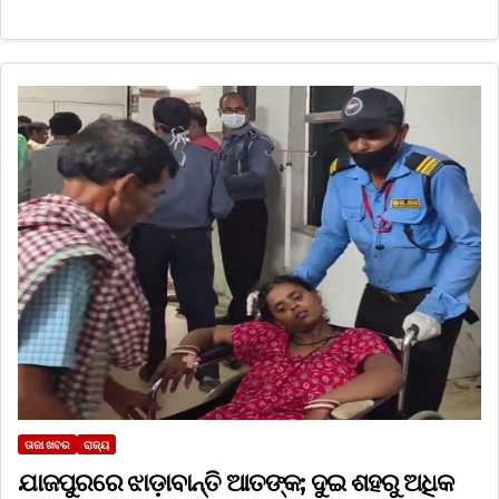
ତାଜା ଖବର
ରାଜ୍ୟ
ଯାଜପୁରରେ ଝାଡ଼ାବାନ୍ତି ଆତଙ୍କ; ଦୁଇ ଶହରୁ ଅଧିକ