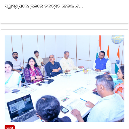
ସ୍ୱାସ୍ଥ୍ୟକେନ୍ଦ୍ରରେ ଚିକିତ୍ସିତ ହେଉଛନ୍ତି…
ରାଜ୍ୟ