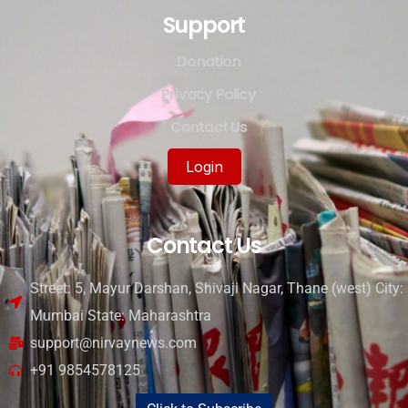
Support
Donation
Privacy Policy
Contact Us
Login
Contact Us
Street: 5, Mayur Darshan, Shivaji Nagar, Thane (west) City:
Mumbai State: Maharashtra
support@nirvaynews.com
+91 9854578125