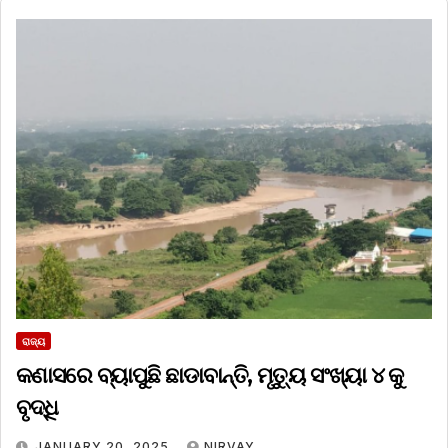
ରାଜ୍ୟ
କଣାସରେ ବ୍ୟାପୁଛି ଛାଡାବାନ୍ତି, ମୃତ୍ୟୁ ସଂଖ୍ୟା ୪ କୁ
ବୃଦ୍ଧି
JANUARY 20, 2025
NIRVAY