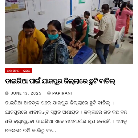
ତାଜା ଖବର
ରାଜ୍ୟ
ଡାଇରିଆ ପାଇଁ ଯାଜପୁର ଜିଲ୍ଲାରେ ଛୁଟି ବାତିଲ୍
JUNE 13, 2025
PAPIRANI
ଡାଇରିଆ ଆତଙ୍କ ପରେ ଯାଜପୁର ଜିଲ୍ଲାରେ ଛୁଟି ବାତିଲ୍‌ ।
ଯାଜପୁରରେ ଝାଡାବାନ୍ତି ସ୍ଥିତି ଅଣାୟତ । ଜିଲ୍ଲାରେ ଗତ କିଛି ଦିନ
ଧରି ବ୍ୟାପୁଥିବା ଡାଇରିଆ ଏବେ ମହାମାରୀର ରୂପ ନେଲାଣି । ଏହାକୁ
ନଜରରେ ରଖି କାଲିଠୁ ୧୬…