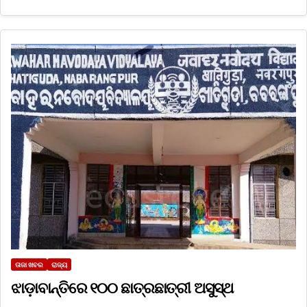
ତାଜା ଖବର
ରାଜ୍ୟ
ଝାଡ଼ାବାନ୍ତିରେ ୧୦୦ ଛାତ୍ରଛାତ୍ରୀ ଅସୁସ୍ଥ