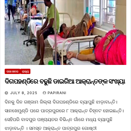
ତାଜା ଖବର
ରାଜ୍ୟ
ଦିଗପହଣ୍ଡିରେ ବଢୁଛି ଡାଇରିଆ ଆକ୍ରାନ୍ତଙ୍କ ସଂଖ୍ୟା
JULY 8, 2025
PAPIRANI
ଦିନକୁ ଦିନ ଗଞ୍ଜାମ ଜିଲ୍ଲା ଦିଗପହଣ୍ଡିରେ ବ୍ୟାପୁଛି ଝାଡ଼ାବାନ୍ତି।
ସାନଖେମୁଣ୍ଡି ପରେ ପାତ୍ରପୁରରେ ୮ ଆକ୍ରାନ୍ତ ଚିହ୍ନଟ ହୋଇଛନ୍ତି।
ସେହିପରି ବାଦପୁର ପଞ୍ଚାୟତର ବିଭିନ୍ନ ଗାଁରେ ମଧ୍ୟ ବ୍ୟାପୁଛି
ଝାଡ଼ାବାନ୍ତି । ସମସ୍ତ ଆକ୍ରାନ୍ତ ପାତ୍ରପୁର ଗୋଷ୍ଠୀ