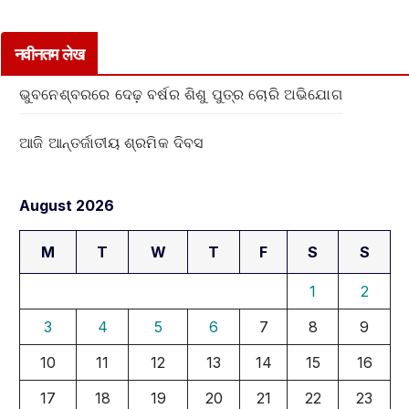
नवीनतम लेख
ଭୁବନେଶ୍ବରରେ ଦେଢ଼ ବର୍ଷର ଶିଶୁ ପୁତ୍ର ଚୋରି ଅଭିଯୋଗ
ଆଜି ଆନ୍ତର୍ଜାତୀୟ ଶ୍ରମିକ ଦିବସ
August 2026
M
T
W
T
F
S
S
1
2
3
4
5
6
7
8
9
10
11
12
13
14
15
16
17
18
19
20
21
22
23