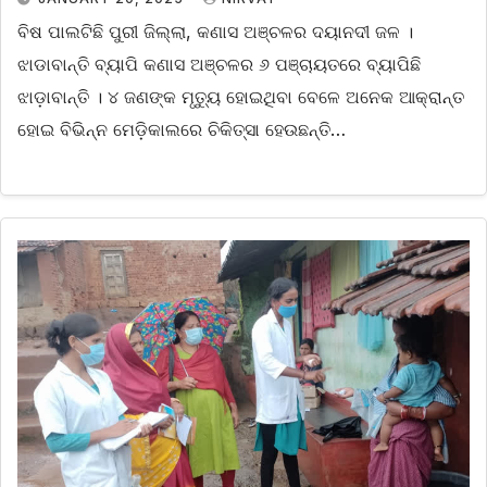
ବିଷ ପାଲଟିଛି ପୁରୀ ଜିଲ୍ଲା, କଣାସ ଅଞ୍ଚଳର ଦୟାନଦୀ ଜଳ ।
ଝାଡାବାନ୍ତି ବ୍ୟାପି କଣାସ ଅଞ୍ଚଳର ୬ ପଞ୍ଚାୟତରେ ବ୍ୟାପିଛି
ଝାଡ଼ାବାନ୍ତି । ୪ ଜଣଙ୍କ ମୃତ୍ୟୁ ହୋଇଥିବା ବେଳେ ଅନେକ ଆକ୍ରାନ୍ତ
ହୋଇ ବିଭିନ୍ନ ମେଡ଼ିକାଲରେ ଚିକିତ୍ସା ହେଉଛନ୍ତି…