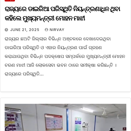
ରାଜ୍ୟରେ ଡାଇରିଆ ପରିସ୍ଥିତି ନିୟନ୍ତ୍ରଣାଧିନ ଥିବା
କହିଲେ ମୁଖ୍ୟମନ୍ତ୍ରୀ ମୋହନ ମାଝୀ
JUNE 21, 2025
NIRVAY
ରାଜ୍ୟର ଛଅଟି ଜିଲ୍ଲାର ବିଭିନ୍ନ ଅଞ୍ଚଳରେ ଦେଖାଦେଇଥିବା
ଡାଇରିଆ ପରିସ୍ଥିତି ଓ ଏହାର ନିୟନ୍ତ୍ରଣ ପାଇଁ ଗ୍ରହଣ
କରାଯାଉଥିବା ବିଭିନ୍ନ ପଦକ୍ଷେପ ସମ୍ପର୍କରେ ମୁଖ୍ୟମନ୍ତ୍ରୀ ମୋହନ
ଚରଣ ମାଝୀ ଆଜି ଲୋକସେବା ଭବନ ଠାରେ ସମୀକ୍ଷା କରିଛନ୍ତି ।
ରାଜ୍ୟରେ ପରିସ୍ଥିତି…