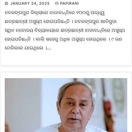
JANUARY 24, 2025
PAPIRANI
ନବରଙ୍ଗପୁର ଜିଲ୍ଲାରେ ଝାଡାବାନ୍ତିରେ ୧୦୦ରୁ ଉଦ୍ଧ୍ୱ
ଛାତ୍ରଛାତ୍ରୀ ଅସୁସ୍ଥ ହୋଇପଡିଛନ୍ତି । ନବରଙ୍ଗପୁର ଖାତିଗୁଡା
ସ୍ଥିତ ନବୋଦୟ ବିଦ୍ୟାଳୟରେ ଛାତ୍ରଛାତ୍ରୀ ଝାଡାବାନ୍ତିରେ ଅସୁସ୍ଥ
ହୋଇପଡିଛନ୍ତି । କାଲି ଶହେରୁ ଅଧିକ ଅସୁସ୍ଥ ହୋଇଥିଲେ । ୯ ଜଣ
ମେଡିକାଲ ଯାଇଥିଲେ ।…