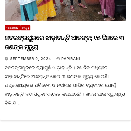
ତାଜା ଖବର
ରାଜ୍ୟ
ନବରଙ୍ଗପୁରରେ ଝାଡ଼ାବାନ୍ତି ଆତଙ୍କ; ୧୫ ଦିନରେ ୩
ଜଣଙ୍କ ମୃତ୍ୟୁ
SEPTEMBER 9, 2024
PAPIRANI
ନବରଙ୍ଗପୁରରେ ବ୍ୟାପୁଛି ଝାଡ଼ାବାନ୍ତି । ୧୫ ଦିନ ମଧ୍ୟରେ
ଝାଡ଼ାବାନ୍ତିରେ ଆକ୍ରାନ୍ତ ହୋଇ ୩ ଜଣଙ୍କ ମୃତ୍ୟୁ ହୋଇଛି।
ଅସ୍ବାସ୍ଥ୍ୟକର ପରିବେଶ ଓ ନଦୀନାଳ ପାଣିର ବ୍ୟବହାର ଯୋଗୁଁ
ଝାଡ଼ାବାନ୍ତି ବ୍ୟାପିଥିବା ସନ୍ଦେହ କରାଯାଉଛି । ଖବର ପାଇ ସ୍ୱାସ୍ଥ୍ୟ
ବିଭାଗ…