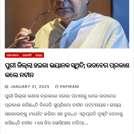
ତାଜା ଖବର
ରାଜନୀତି
ରାଜ୍ୟ
ପୁରୀ ଜିଲ୍ଲା ହଇଜା ଭୟାନକ ସ୍ଥିତି; ଉଦବେଗ ପ୍ରକାଶ
କଲେ ନବୀନ
JANUARY 31, 2025
PAPIRANI
ପୁରୀ ଜିଲ୍ଲା କଣାସ ବ୍ଲକରେ ହଇଜା ଘଟଣାକୁ ନେଇ ଉଦବେଗ
ପ୍ରକାଶ କରିଛନ୍ତି ବିଜେଡି ସୁପ୍ରିମୋ ନବୀନ ପଟ୍ଟନାୟକ। ରାଜ୍ୟ
ସରକାରଙ୍କୁ ଟାର୍ଗେଟ କରିବା ସହ ତୁରନ୍ତ ଏଥିପ୍ରତି ଦୃଷ୍ଟି ଦେବାକୁ
କହିଛନ୍ତି ନବୀନ । ସେ ନିଜ ସୋସିଆଲ ମଡିଆ…