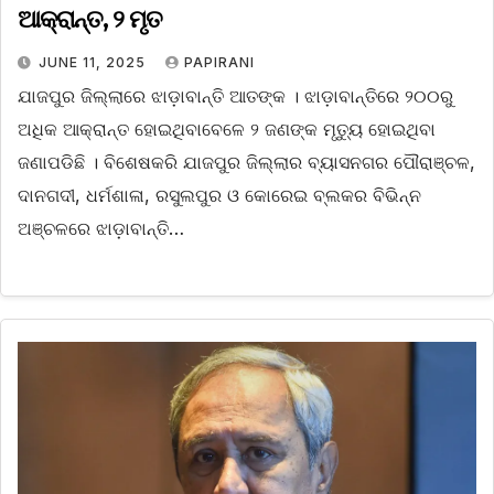
ଆକ୍ରାନ୍ତ, ୨ ମୃତ
JUNE 11, 2025
PAPIRANI
ଯାଜପୁର ଜିଲ୍ଲାରେ ଝାଡ଼ାବାନ୍ତି ଆତଙ୍କ । ଝାଡ଼ାବାନ୍ତିରେ ୨୦୦ରୁ
ଅଧିକ ଆକ୍ରାନ୍ତ ହୋଇଥିବାବେଳେ ୨ ଜଣଙ୍କ ମୃତ୍ୟୁ ହୋଇଥିବା
ଜଣାପଡିଛି । ବିଶେଷକରି ଯାଜପୁର ଜିଲ୍ଲାର ବ୍ୟାସନଗର ପୌରାଞ୍ଚଳ,
ଦାନଗଦୀ, ଧର୍ମଶାଳା, ରସୁଲପୁର ଓ କୋରେଇ ବ୍ଲକର ବିଭିନ୍ନ
ଅଞ୍ଚଳରେ ଝାଡ଼ାବାନ୍ତି…