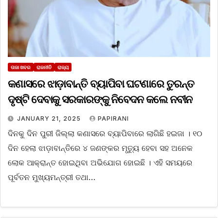
ତାଜା ଖବର
ରାଜନୀତି
ରାଜ୍ୟ
କଣାସରେ ଝାଡ଼ାବାନ୍ତି ବ୍ୟାପିବା ଘଟଣାରେ ତୁରନ୍ତ
ଦୃଷ୍ଟି ଦେବାକୁ ସରକାରଙ୍କୁ ନିବେଦନ କଲେ ନବୀନ
JANUARY 21, 2025
PAPIRANI
ଦିନକୁ ଦିନ ପୁରୀ ଜିଲ୍ଲା କଣାସରେ ବ୍ୟାପିବାରେ ଲାଗିଛି ହଇଜା । ୧୦
ଦିନ ହେଲା ଝାଡ଼ାବାନ୍ତିରେ ୪ ଜଣଙ୍କର ମୃତ୍ୟୁ ହେବା ସହ ଅନେକ
ଲୋକ ଆକ୍ରାନ୍ତ ହୋଇଥିବା ଅଭିଯୋଗ ହୋଇଛି । ଏହି ସମୟରେ
ପୂର୍ବତନ ମୁଖ୍ୟମନ୍ତ୍ରୀ ତଥା…