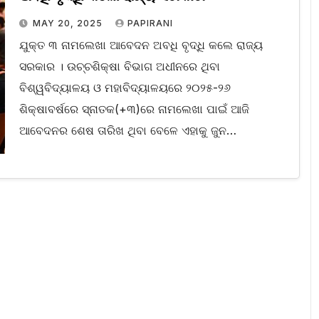
MAY 20, 2025
PAPIRANI
ଯୁକ୍ତ ୩ ନାମଲେଖା ଆବେଦନ ଅବଧି ବୃଦ୍ଧି କଲେ ରାଜ୍ୟ
ସରକାର । ଉଚ୍ଚଶିକ୍ଷା ବିଭାଗ ଅଧୀନରେ ଥିବା
ବିଶ୍ୱବିଦ୍ୟାଳୟ ଓ ମହାବିଦ୍ୟାଳୟରେ ୨୦୨୫-୨୬
ଶିକ୍ଷାବର୍ଷରେ ସ୍ନାତକ(+୩)ରେ ନାମଲେଖା ପାଇଁ ଆଜି
ଆବେଦନର ଶେଷ ତାରିଖ ଥିବା ବେଳେ ଏହାକୁ ଜୁନ…