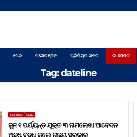
ଖେଳ
ମନୋରଞ୍ଜନ
ପ୍ରିମିୟମ ଖବର
ଇ-ପେପର
Tag:
dateline
ତାଜା ଖବର
ରାଜ୍ୟ
ଜୁନ ୧ ପର୍ଯ୍ୟନ୍ତ ଯୁକ୍ତ ୩ ନାମଲେଖା ଆବେଦନ
ଅବଧି ବୃଦ୍ଧି କଲେ ରାଜ୍ୟ ସରକାର