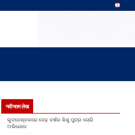
नवीनतम लेख
ଭୁବନେଶ୍ବରରେ ଦେଢ଼ ବର୍ଷର ଶିଶୁ ପୁତ୍ର ଚୋରି
ଅଭିଯୋଗ