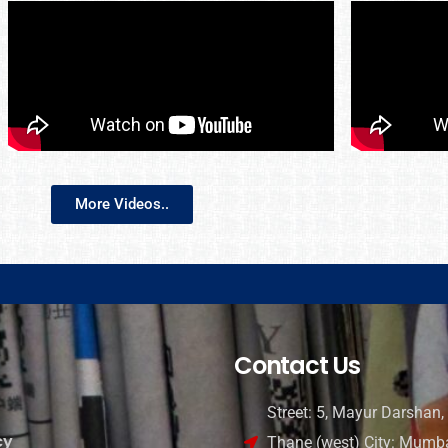
More Videos..
Contact Us
Street: 5, Mayur Darshan, 
cy
Thane (west) City: Mumba