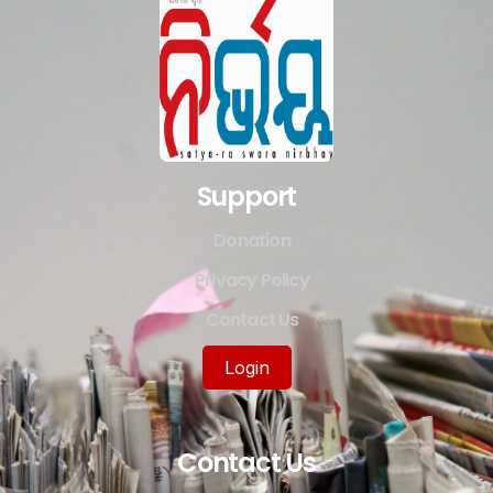
Support
Donation
Privacy Policy
Contact Us
Login
Contact Us