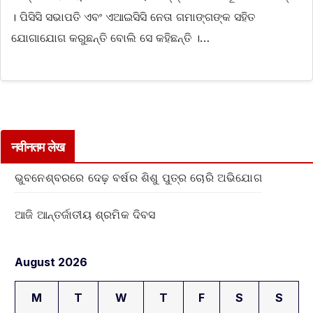
। ପିସିସି ସଭାପତି ଏବଂ ଏଆଇସିସି ନେତା ଗମାଙ୍ଗଙ୍କ ସହିତ
ଯୋଗାଯୋଗ କରୁଛନ୍ତି ବୋଲି ସେ କହିଛନ୍ତି ।…
नवीनतम लेख
ଭୁବନେଶ୍ବରରେ ଦେଢ଼ ବର୍ଷର ଶିଶୁ ପୁତ୍ର ଚୋରି ଅଭିଯୋଗ
ଆଜି ଆନ୍ତର୍ଜାତୀୟ ଶ୍ରମିକ ଦିବସ
August 2026
M
T
W
T
F
S
S