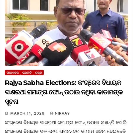
ତାଜା ଖବର
ରାଜନୀତି
ରାଜ୍ୟ
Rajya Sabha Elections: କଂଗ୍ରେସ ବିଧାୟକ
ଦାଶରଥୀ ଗମାଙ୍ଗ ଫୋନ୍‌ ଉଠାଉ ନଥିବା କାଡାମଙ୍କ
ସୂଚନା
MARCH 14, 2026
NIRVAY
କଂଗ୍ରେସ ବିଧାୟକ ଦାଶରଥୀ ଗମାଙ୍ଗ ଫୋନ୍‌ ଉଠାଉ ନାହାନ୍ତି ବୋଲି
କଂଗ୍ରେସ ବିଧାୟକ ଦଳ ନେତା ରାମଚନ୍ଦ୍ର କାଡାମ ସୂଚନା ଦେଇଛନ୍ତି