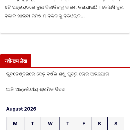
୪ଟି ପଞ୍ଚାୟତରେ ବୁଲା ବିକାଳିଙ୍କୁ ବାରଣ କରାଯାଇଛି । କୌଣସି ବୁଲା
ବିକାଳି ଖାଇବା ଜିନିଷ ନ ବିକିବାକୁ ବିଡିଓଙ୍କ…
नवीनतम लेख
ଭୁବନେଶ୍ବରରେ ଦେଢ଼ ବର୍ଷର ଶିଶୁ ପୁତ୍ର ଚୋରି ଅଭିଯୋଗ
ଆଜି ଆନ୍ତର୍ଜାତୀୟ ଶ୍ରମିକ ଦିବସ
August 2026
M
T
W
T
F
S
S