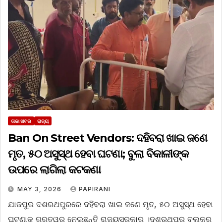
ତାଜା ଖବର
ରାଜ୍ୟ
Ban On Street Vendors: ଦହିବରା ଖାଇ ଜଣେ
ମୃତ, ୫୦ ଅସୁସ୍ଥ ହେବା ଘଟଣା; ବୁଲା ବିକାଳୀଙ୍କ
ଉପରେ ଲାଗିଲା କଟକଣା
MAY 3, 2026
PAPIRANI
ଯାଜପୁର ଦଶରଥପୁରରେ ଦହିବରା ଖାଇ ଜଣେ ମୃତ, ୫୦ ଅସୁସ୍ଥ ହେବା
ଘଟଣାକୁ ଗୁରୁତ୍ୱର ନେଇଛନ୍ତି ରାଜ୍ୟସରକାର ।ଦଶରଥପୁର ବ୍ଲକ୍‌ର