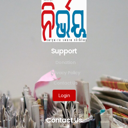
Support
Donation
Privacy Policy
Contact Us
Login
Contact Us