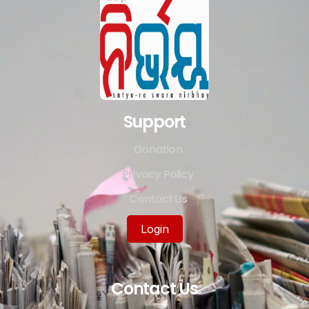
Support
Donation
Privacy Policy
Contact Us
Login
Contact Us