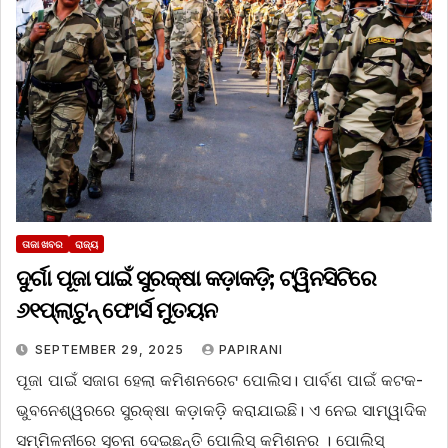
ତାଜା ଖବର
ରାଜ୍ୟ
ଦୁର୍ଗା ପୂଜା ପାଇଁ ସୁରକ୍ଷା କଡ଼ାକଡ଼ି; ଟ୍ୱିନସିଟିରେ
୬୧ପ୍ଲାଟୁନ୍ ଫୋର୍ସ ମୁତୟନ
SEPTEMBER 29, 2025
PAPIRANI
ପୂଜା ପାଇଁ ସଜାଗ ହେଲା କମିଶନରେଟ ପୋଲିସ। ପାର୍ବଣ ପାଇଁ କଟକ-
ଭୁବନେଶ୍ୱରରେ ସୁରକ୍ଷା କଡ଼ାକଡ଼ି କରାଯାଇଛି। ଏ ନେଇ ସାମ୍ୱାଦିକ
ସମ୍ମିଳନୀରେ ସୂଚନା ଦେଇଛନ୍ତି ପୋଲିସ୍ କମିଶନର । ପୋଲିସ୍