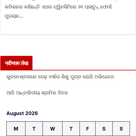
କମିଶନର କହିଛନ୍ତି ଏଥର ଟ୍ୱିନସିଟିରେ ୬୧ ପ୍ଲାଟୁନ୍ ଫୋର୍ସ
ମୁତୟନ…
नवीनतम लेख
ଭୁବନେଶ୍ବରରେ ଦେଢ଼ ବର୍ଷର ଶିଶୁ ପୁତ୍ର ଚୋରି ଅଭିଯୋଗ
ଆଜି ଆନ୍ତର୍ଜାତୀୟ ଶ୍ରମିକ ଦିବସ
August 2026
M
T
W
T
F
S
S