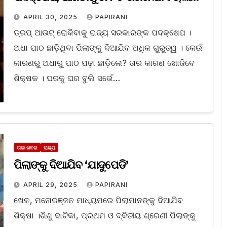
ସର୍ଭେ
APRIL 30, 2025
PAPIRANI
ଡ୍ରପ୍‌ ଆଉଟ୍‌ ରୋକିବାକୁ ରାଜ୍ୟ ସରକାରଙ୍କ ପଦକ୍ଷେପ ।
ଅଧା ପାଠ ଛାଡ଼ିଥିବା ପିଲାଙ୍କୁ ଦିଆଯିବ ଅଧିକ ଗୁରୁତ୍ୱ । କେଉଁ
କାରଣରୁ ଅଧାରୁ ପାଠ ପଢ଼ା ଛାଡ଼ିଲେ? ତାର କାରଣ ଖୋଜିବେ
ଶିକ୍ଷକ । ଘରକୁ ଘର ବୁଲି ସର୍ଭେ…
ତାଜା ଖବର
ରାଜ୍ୟ
ପିଲାଙ୍କୁ ଦିଆଯିବ ‘ଯାଦୁପେଡି’
APRIL 29, 2025
PAPIRANI
ଖେଳ, ମନୋରଞ୍ଜନ ମାଧ୍ୟମରେ ପିଲାମାନଙ୍କୁ ଦିଆଯିବ
ଶିକ୍ଷା ।ଶିଶୁ ବାଟିକା, ପ୍ରଥମ ଓ ଦ୍ବିତୀୟ ଶ୍ରେଣୀ ପିଲାଙ୍କୁ