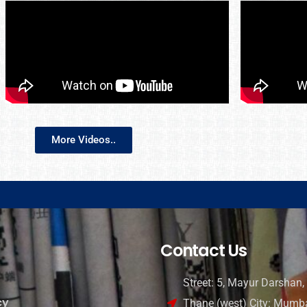
More Videos..
Contact Us
Street: 5, Mayur Darshan, 
cy
Thane (west) City: Mumba