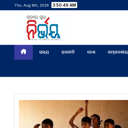
3:50:49 AM
Thu. Aug 6th, 2026
ରାଜ୍ୟ
ରାଜନୀତି
ଦେଶ
ସମ୍ପାଦକୀୟ