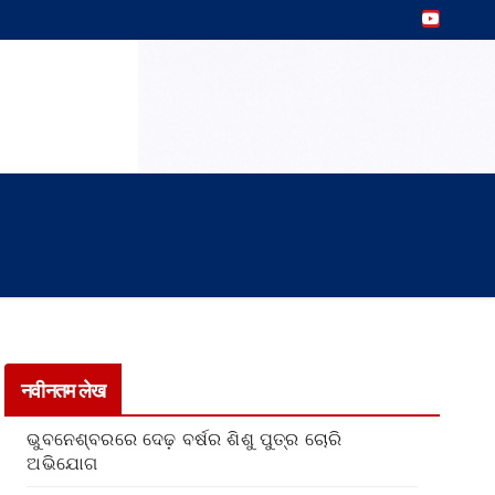
नवीनतम लेख
ଭୁବନେଶ୍ବରରେ ଦେଢ଼ ବର୍ଷର ଶିଶୁ ପୁତ୍ର ଚୋରି
ଅଭିଯୋଗ