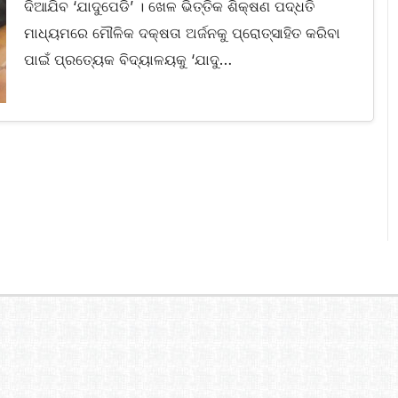
ଦିଆଯିବ ‘ଯାଦୁପେଡି’ । ଖେଳ ଭିତ୍ତିକ ଶିକ୍ଷଣ ପଦ୍ଧତି
ମାଧ୍ୟମରେ ମୌଳିକ ଦକ୍ଷତା ଅର୍ଜନକୁ ପ୍ରୋତ୍ସାହିତ କରିବା
ପାଇଁ ପ୍ରତ୍ୟେକ ବିଦ୍ୟାଳୟକୁ ‘ଯାଦୁ…