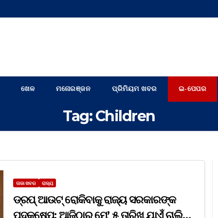
ଖେଳ
ମନୋରଞ୍ଜନ
ପ୍ରିମିୟମ ଖବର
ଇ-ପେପର
Tag:
Children
ତାଜା ଖବର
ରାଜ୍ୟ
ଡ୍ରପ୍‌ ଆଉଟ୍‌ ରୋକିବାକୁ ରାଜ୍ୟ ସରକାରଙ୍କ
ପଦକ୍ଷେପ; ଆଜିଠାରୁ ମେ’ ୫ ତାରିଖ ଯାଏଁ ଚାଲିବ