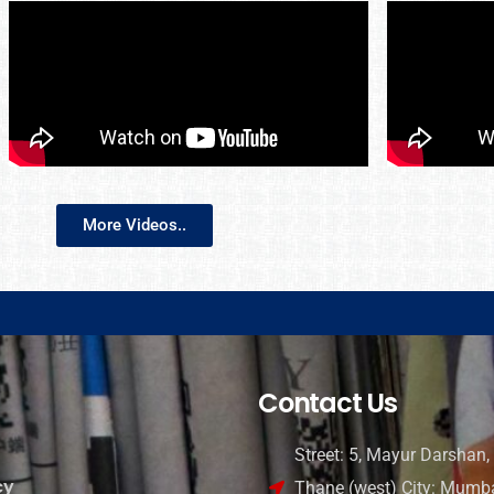
More Videos..
Contact Us
Street: 5, Mayur Darshan, 
cy
Thane (west) City: Mumba