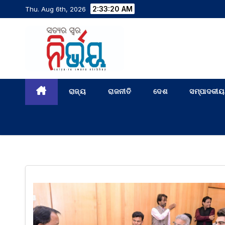
2:33:21 AM
Thu. Aug 6th, 2026
ରାଜ୍ୟ
ରାଜନୀତି
ଦେଶ
ସମ୍ପାଦକୀୟ