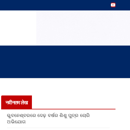
नवीनतम लेख
ଭୁବନେଶ୍ବରରେ ଦେଢ଼ ବର୍ଷର ଶିଶୁ ପୁତ୍ର ଚୋରି
ଅଭିଯୋଗ