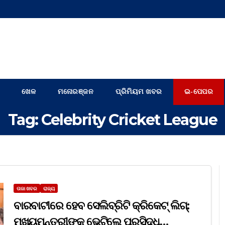
ଖେଳ
ମନୋରଞ୍ଜନ
ପ୍ରିମିୟମ ଖବର
ଇ-ପେପର
Tag:
Celebrity Cricket League
ତାଜା ଖବର
ରାଜ୍ୟ
ବାରବାଟୀରେ ହେବ ସେଲିବ୍ରିଟି କ୍ରିକେଟ୍ ଲିଗ୍:
ମୁଖ୍ୟମନ୍ତ୍ରୀଙ୍କୁ ଭେଟିଲେ ପ୍ରସିଦ୍ଧ