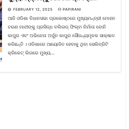
ଚଳଚ୍ଚିତ୍ର ନିର୍ମାତା ବୋନି କାପୁର ଏବଂ ଅଭିନେତା
FEBRUARY 12, 2025
PAPIRANI
ଅର୍ଜୁନ କାପୁର
ଆଜି ଓଡିଶା ବିଧାନସଭା ପ୍ରକୋଷ୍ଠରେ ମୁଖ୍ୟମନ୍ତ୍ରୀ ମୋହନ
ଚରଣ ମାଝୀଙ୍କୁ ପ୍ରସିଦ୍ଧ ବଲିଉଡ୍ ଫିଲ୍ମ ନିର୍ମାତା ବୋନି
କାପୁର ଏବଂ ଅଭିନେତା ଅର୍ଜୁନ କାପୁର ସୌଜନ୍ୟମୂଳକ ସାକ୍ଷାତ
କରିଛନ୍ତି । ଓଡିଶାରେ ଆୟୋଜିତ ହେବାକୁ ଥିବା ସେଲିବ୍ରିଟି
କ୍ରିକେଟ୍ ଲିଗରେ ମୁଖ୍ୟ…