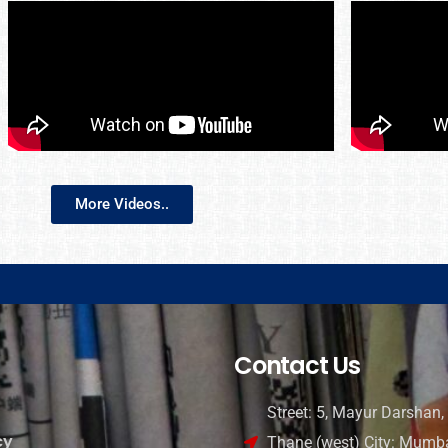
More Videos..
Contact Us
Street: 5, Mayur Darshan, 
cy
Thane (west) City: Mumba