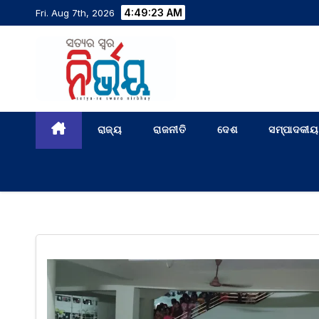
4:49:24 AM
Fri. Aug 7th, 2026
ରାଜ୍ୟ
ରାଜନୀତି
ଦେଶ
ସମ୍ପାଦକୀୟ