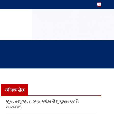
नवीनतम लेख
ଭୁବନେଶ୍ବରରେ ଦେଢ଼ ବର୍ଷର ଶିଶୁ ପୁତ୍ର ଚୋରି
ଅଭିଯୋଗ