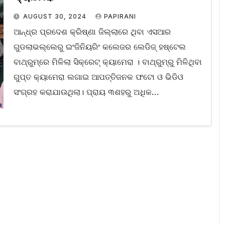
AUGUST 30, 2024
PAPIRANI
ଆନ୍ଧ୍ର ପ୍ରଦେଶ କ୍ରିଷ୍ଣା ଜିଲ୍ଲାରେ ଥିବା ଏସଆର
ଗୁଡଲାଭଲ୍ଲେରୁ ଇଂଜିନିୟରିଂ କଲେଜର ଲେଡିଜ୍‌ ହଷ୍ଟେଲ
ବାଥ୍‌ରୁମ୍‌ରେ ମିଳିଲା ସିକ୍ରେଟ୍ କ୍ୟାମେରା । ବାଥ୍‌ରୁମ୍‌ରୁ ମିଳିଥିବା
ଗୁପ୍ତ କ୍ୟାମେରା ଲଗାଇ ଆପତ୍ତିଜନକ ଫଟୋ ଓ ଭିଡିଓ
ସଂଗ୍ରହ କରାଯାଉଥିଲା। ପ୍ରାୟ ୩ଶହରୁ ଅଧିକ…