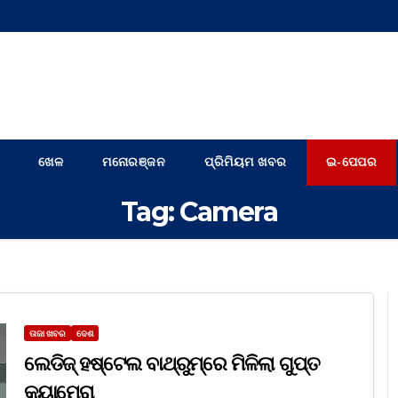
ଖେଳ
ମନୋରଞ୍ଜନ
ପ୍ରିମିୟମ ଖବର
ଇ-ପେପର
Tag:
Camera
ତାଜା ଖବର
ଦେଶ
ଲେଡିଜ୍‌ ହଷ୍ଟେଲ ବାଥ୍‌ରୁମ୍‌ରେ ମିଳିଲା ଗୁପ୍ତ
କ୍ୟାମେରା