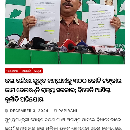
ତାଜା ଖବର
ରାଜନୀତି
ରାଜ୍ୟ
କଳା ତାଲିକା ଭୁକ୍ତ କମ୍ପାନୀକୁ ୩୦୦ କୋଟି ଟଙ୍କାର
କାମ ଦେଇଛନ୍ତି ରାଜ୍ୟ ସରକାର; ବିଜେଡି ଆଣିଲା
ଦୁର୍ନୀତି ଅଭିଯୋଗ
DECEMBER 3, 2024
PAPIRANI
ମୁଖ୍ୟମନ୍ତ୍ରୀ ମୋହନ ଚରଣ ମାଝୀ ଅଗଷ୍ଟ ମାସରେ ବିଧାନସଭାରେ
ଯେଉଁ କମ୍ପାନୀକୁ କଳା ତାଲିକା ଭୁକ୍ତ ହୋଇଥିବା ସୂଚନା ଦେଇଥିଲେ,