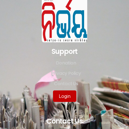
Support
Donation
Privacy Policy
Contact Us
Login
Contact Us