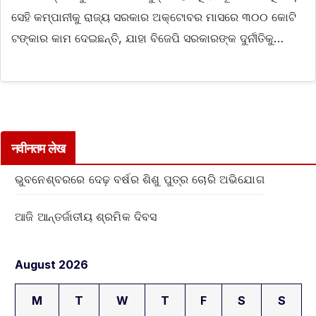
ସେହି କମ୍ପାନୀକୁ ରାଜ୍ୟ ସରକାର ଅକ୍ଟୋବର ମାସରେ ୩୦୦ କୋଟି
ଟଙ୍କାର କାମ ଦେଇଛନ୍ତି, ଯାହା ବିଜେପି ସରକାରଙ୍କ ଦୁର୍ନୀତିକୁ…
नवीनतम लेख
ଭୁବନେଶ୍ବରରେ ଦେଢ଼ ବର୍ଷର ଶିଶୁ ପୁତ୍ର ଚୋରି ଅଭିଯୋଗ
ଆଜି ଆନ୍ତର୍ଜାତୀୟ ଶ୍ରମିକ ଦିବସ
August 2026
M
T
W
T
F
S
S