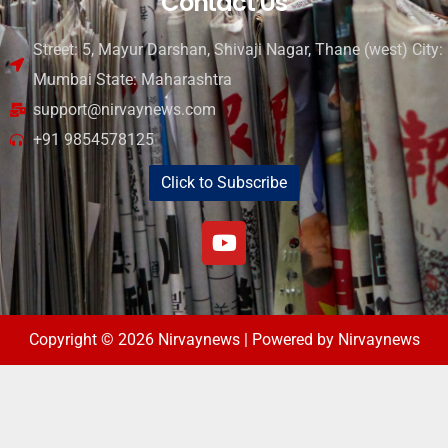
Contact Us
Street: 5, Mayur Darshan, Shivaji Nagar, Thane (west) City:
Mumbai State: Maharashtra
support@nirvaynews.com
+91 9854578125
Click to Subscribe
Copyright © 2026 Nirvaynews | Powered by Nirvaynews