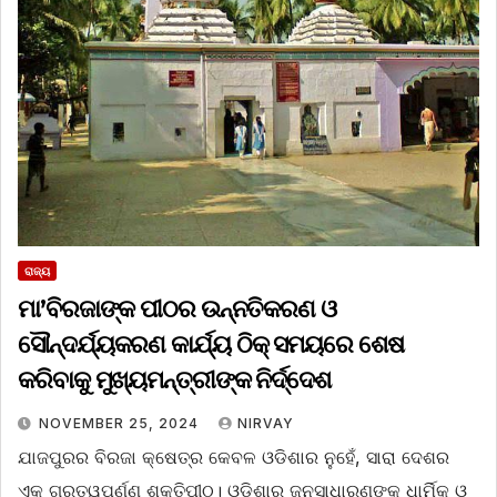
ରାଜ୍ୟ
ମା’ବିରଜାଙ୍କ ପୀଠର ଉନ୍ନତିକରଣ ଓ
ସୌନ୍ଦର୍ଯ୍ୟକରଣ କାର୍ଯ୍ୟ ଠିକ୍ ସମୟରେ ଶେଷ
କରିବାକୁ ମୁଖ୍ୟମନ୍ତ୍ରୀଙ୍କ ନିର୍ଦ୍ଦେଶ
NOVEMBER 25, 2024
NIRVAY
ଯାଜପୁରର ବିରଜା କ୍ଷେତ୍ର କେବଳ ଓଡିଶାର ନୁହେଁ, ସାରା ଦେଶର
ଏକ ଗୁରୁତ୍ୱପୂର୍ଣ୍ଣ ଶକ୍ତିପୀଠ। ଓଡିଶାର ଜନସାଧାରଣଙ୍କ ଧାର୍ମିକ ଓ