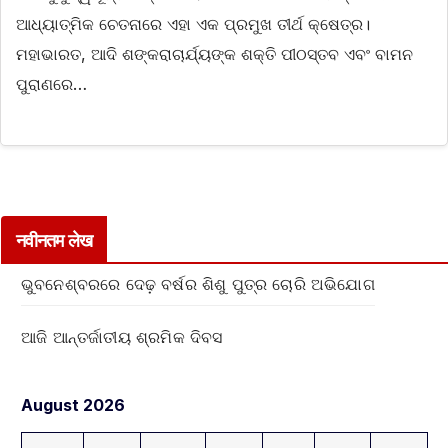
ଆଧ୍ୟାତ୍ମିକ ଚେତନାରେ ଏହା ଏକ ପ୍ରମୁଖ ତୀର୍ଥ କ୍ଷେତ୍ର।
ମହାଭାରତ, ଆଦି ଶଙ୍କରାଚାର୍ଯ୍ୟଙ୍କ ଶକ୍ତି ପୀଠସ୍ତବ ଏବଂ ବାମନ
ପୁରାଣରେ…
नवीनतम लेख
ଭୁବନେଶ୍ବରରେ ଦେଢ଼ ବର୍ଷର ଶିଶୁ ପୁତ୍ର ଚୋରି ଅଭିଯୋଗ
ଆଜି ଆନ୍ତର୍ଜାତୀୟ ଶ୍ରମିକ ଦିବସ
August 2026