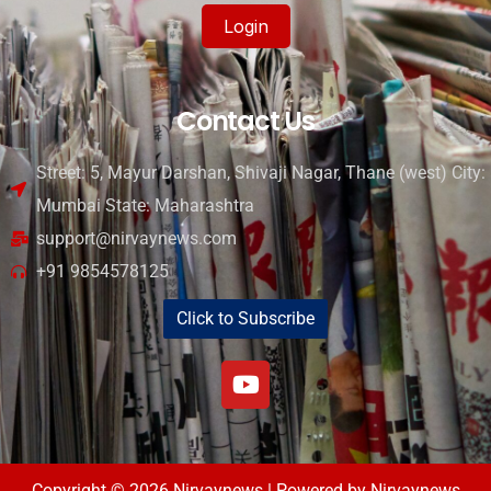
Login
Contact Us
Street: 5, Mayur Darshan, Shivaji Nagar, Thane (west) City:
Mumbai State: Maharashtra
support@nirvaynews.com
+91 9854578125
Click to Subscribe
Copyright © 2026 Nirvaynews | Powered by Nirvaynews