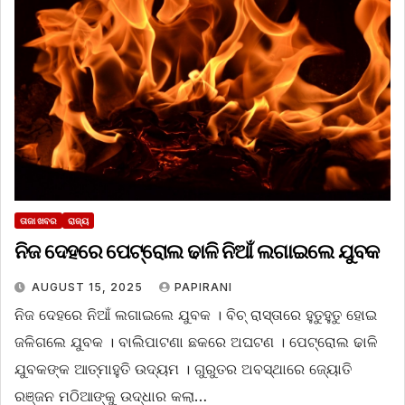
ତାଜା ଖବର
ରାଜ୍ୟ
ନିଜ ଦେହରେ ପେଟ୍ରୋଲ ଢାଳି ନିଆଁ ଲଗାଇଲେ ଯୁବକ
AUGUST 15, 2025
PAPIRANI
ନିଜ ଦେହରେ ନିଆଁ ଲଗାଇଲେ ଯୁବକ । ବିଚ୍ ରାସ୍ତାରେ ହୁତୁହୁତୁ ହୋଇ
ଜଳିଗଲେ ଯୁବକ । ବାଲିପାଟଣା ଛକରେ ଅଘଟଣ । ପେଟ୍ରୋଲ ଢାଳି
ଯୁବକଙ୍କ ଆତ୍ମାହୁତି ଉଦ୍ୟମ । ଗୁରୁତର ଅବସ୍ଥାରେ ଜ୍ୟୋତି
ରଞ୍ଜନ ମଠିଆଙ୍କୁ ଉଦ୍ଧାର କଲା…