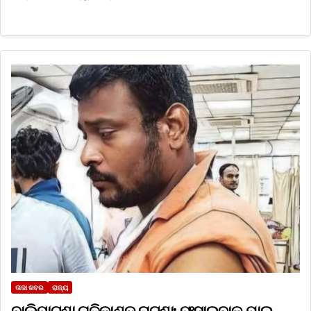
ତାଜା ଖବର
ରାଜ୍ୟ