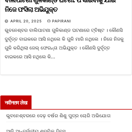
ବାଲିପାଟଣା ଗୁଳିକାଣ୍ଡ ଘଟଣା: ଫସାଇବାକୁ ଯାଇ
ନିଜେ ଫସିଲା ଅଭିଯୁକ୍ତ
APRIL 20, 2025
PAPIRANI
ଭୁବନେଶ୍ବର ବାଲିପାଟଣା ଗୁଳିକାଣ୍ଡ ଘଟଣାରେ ଟ୍ବିଷ୍ଟ । କୌଣସି
ଦୁର୍ବୃତ୍ତ ବାଇକରେ ଆସି ନଥିଲେ କି ଗୁଳି ମାରି ନଥିଲେ । ନିଜେ ନିଜକୁ
ଗୁଳି କରିଥିଲା ଜେଲ୍‌ ଫେରନ୍ତା ଅଭିଯୁକ୍ତ । କୌଣସି ଦୁର୍ବୃତ୍ତ
ବାଇକରେ ଆସି ନଥିଲେ କି…
नवीनतम लेख
ଭୁବନେଶ୍ବରରେ ଦେଢ଼ ବର୍ଷର ଶିଶୁ ପୁତ୍ର ଚୋରି ଅଭିଯୋଗ
ଆଜି ଆନ୍ତର୍ଜାତୀୟ ଶ୍ରମିକ ଦିବସ