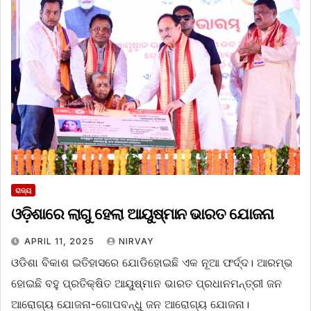
ରାଜ୍ୟ
ଓଡ଼ିଶାରେ ଲାଗୁ ହେଲା ଆୟୁଷ୍ମାନ ଭାରତ ଯୋଜନା
APRIL 11, 2025
NIRVAY
ଓଡିଶା ବିକାଶ ଇତିହାସରେ ଯୋଡିହୋଇଛି ଏକ ନୂଆ ଫର୍ଦ୍ଦ। ଆରମ୍ଭ
ହୋଇଛି ବହୁ ପ୍ରତିକ୍ଷିତ ଆୟୁଷ୍ମାନ ଭାରତ ପ୍ରଧାନମନ୍ତ୍ରୀ ଜନ
ଆରୋଗ୍ୟ ଯୋଜନା-ଗୋପବନ୍ଧୁ ଜନ ଆରୋଗ୍ୟ ଯୋଜନା।