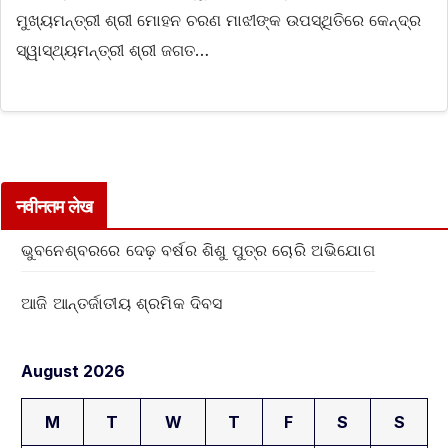
ମୁଖ୍ୟମନ୍ତ୍ରୀ ଶ୍ରୀ ମୋହନ ଚରଣ ମାଝୀଙ୍କ ଉପସ୍ଥିତିରେ କେନ୍ଦ୍ର
ସ୍ୱାସ୍ଥ୍ୟମନ୍ତ୍ରୀ ଶ୍ରୀ ଜଗତ…
नवीनतम लेख
ଭୁବନେଶ୍ବରରେ ଦେଢ଼ ବର୍ଷର ଶିଶୁ ପୁତ୍ର ଚୋରି ଅଭିଯୋଗ
ଆଜି ଆନ୍ତର୍ଜାତୀୟ ଶ୍ରମିକ ଦିବସ
August 2026
M
T
W
T
F
S
S