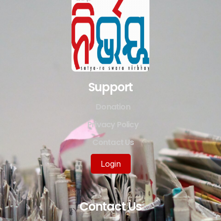
Support
Donation
Privacy Policy
Contact Us
Login
Contact Us