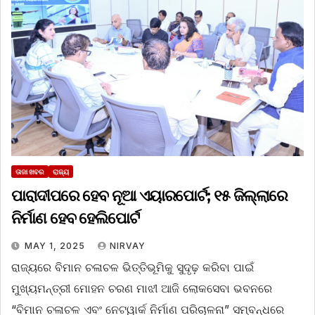
ତାଜା ଖବର
ରାଜ୍ୟ
ପାରାଦୀପରେ ହେବ ନୂଆ ଏୟାରପୋର୍ଟ; ୧୫ ଜିଲ୍ଲାରେ
ନିର୍ମାଣ ହେବ ହେଲିପୋର୍ଟ
MAY 1, 2025
NIRVAY
ରାଜ୍ୟରେ ବିମାନ ଚଳାଚଳ ଭିତ୍ତିଭୂମିକୁ ସୁଦୃଢ଼ କରିବା ପାଇଁ
ମୁଖ୍ୟମନ୍ତ୍ରୀ ମୋହନ ଚରଣ ମାଝୀ ଆଜି ଲୋକସେବା ଭବନରେ
“ବିମାନ ଚଳାଚଳ ଏବଂ ନେଟୱାର୍କ ନିର୍ମାଣ ପରିଚାଳନା” ସମ୍ବନ୍ଧରେ