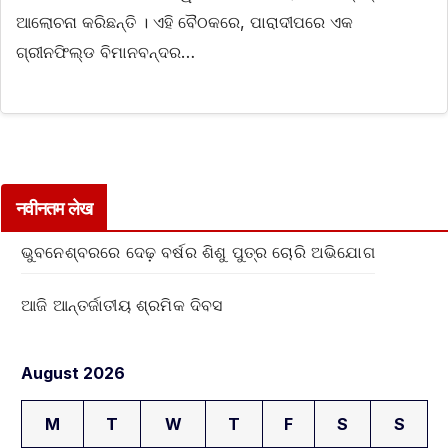
ଆଲୋଚନା କରିଛନ୍ତି । ଏହି ବୈଠକରେ, ପାରାଦୀପରେ ଏକ
ଗ୍ରୀନଫିଲ୍ଡ ବିମାନବନ୍ଦର…
नवीनतम लेख
ଭୁବନେଶ୍ବରରେ ଦେଢ଼ ବର୍ଷର ଶିଶୁ ପୁତ୍ର ଚୋରି ଅଭିଯୋଗ
ଆଜି ଆନ୍ତର୍ଜାତୀୟ ଶ୍ରମିକ ଦିବସ
August 2026
M
T
W
T
F
S
S