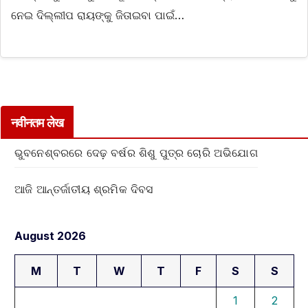
ନେଇ ଦିଲ୍ଲୀପ ରାୟଙ୍କୁ ଜିତାଇବା ପାଇଁ…
नवीनतम लेख
ଭୁବନେଶ୍ବରରେ ଦେଢ଼ ବର୍ଷର ଶିଶୁ ପୁତ୍ର ଚୋରି ଅଭିଯୋଗ
ଆଜି ଆନ୍ତର୍ଜାତୀୟ ଶ୍ରମିକ ଦିବସ
August 2026
M
T
W
T
F
S
S
1
2