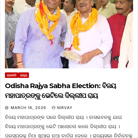
ରାଜନୀତି
ରାଜ୍ୟ
Odisha Rajya Sabha Election: ବିଜୟ
ମହାପାତ୍ରଙ୍କୁ ଭେଟିଲେ ଦିଲ୍ଲୀପ ରାୟ
MARCH 16, 2026
NIRVAY
ବିଜୟ ମହାପାତ୍ରଙ୍କ ଘରେ ଦିଲ୍ଲୀପ ରାୟ । ବାସଭବନକୁ ଯାଇ
ବିଜୟ ମହାପାତ୍ରଙ୍କୁ ଭେଟି ଆଲୋଚନା କଲେ ଦିଲ୍ଲୀପ ରାୟ ।
ପରସ୍ପରକୁ ମିଠା ଖୁଆଇ ନୂଆ ବାର୍ତ୍ତା ଦେଲେ । ରାଜ୍ୟସଭା ନିର୍ବାଚନକୁ