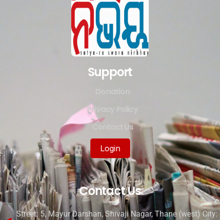
Support
Donation
Privacy Policy
Contact Us
Login
Contact Us
Street: 5, Mayur Darshan, Shivaji Nagar, Thane (west) City: