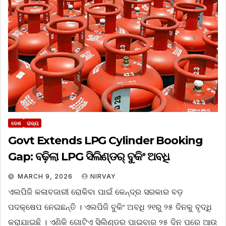
ଦେଶ
ରାଜ୍ୟ
Govt Extends LPG Cylinder Booking
Gap: ବଢ଼ିଲା LPG ସିଲିଣ୍ଡର୍ ବୁକିଂ ଅବଧି
MARCH 9, 2026
NIRVAY
ଏଲପିଜି କଳାବଜାରୀ ରୋକିବା ପାଇଁ କେନ୍ଦ୍ର ସରକାର ବଡ଼
ପଦକ୍ଷେପ ନେଇଛନ୍ତି । ଏଲପିଜି ବୁକିଂ ଅବଧି ୨୧ରୁ ୨୫ ଦିନକୁ ବୃଦ୍ଧି
କରାଯାଇଛି । ଏଣିକି ଗୋଟିଏ ସିଲିଣ୍ଡର ପାଇବାର ୨୫ ଦିନ ପରେ ଆଉ