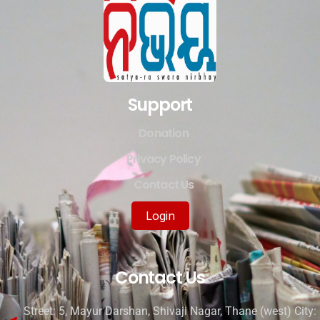
Support
Donation
Privacy Policy
Contact Us
Login
Contact Us
Street: 5, Mayur Darshan, Shivaji Nagar, Thane (west) City: