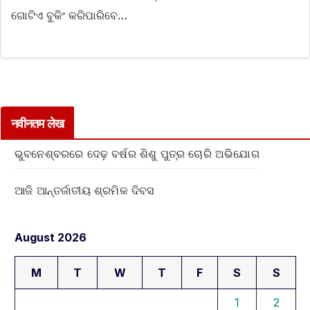
ଗୋଟିଏ ବୁକିଂ କରିପାରିବେ…
नवीनतम लेख
ଭୁବନେଶ୍ବରରେ ଦେଢ଼ ବର୍ଷର ଶିଶୁ ପୁତ୍ର ଚୋରି ଅଭିଯୋଗ
ଆଜି ଆନ୍ତର୍ଜାତୀୟ ଶ୍ରମିକ ଦିବସ
August 2026
M
T
W
T
F
S
S
1
2