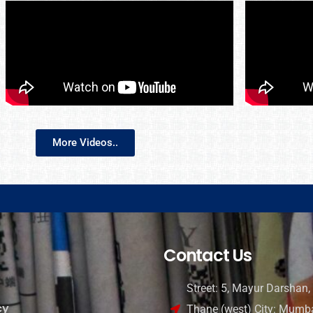
More Videos..
Contact Us
Street: 5, Mayur Darshan, 
cy
Thane (west) City: Mumba