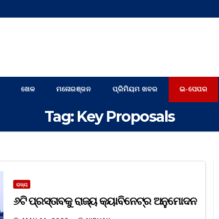
ଖେଳ
ମନୋରଞ୍ଜନ
ପ୍ରିମିୟମ ଖବର
ଇ-ପେପର
Tag:
Key Proposals
ରାଜ୍ୟ
୬ଟି ପ୍ରସ୍ତାବକୁ ରାଜ୍ୟ କ୍ୟାବିନେଟ୍‌ର ଅନୁମୋଦନ