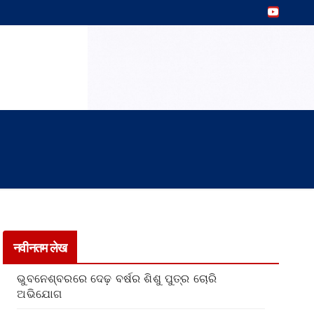
नवीनतम लेख
ଭୁବନେଶ୍ବରରେ ଦେଢ଼ ବର୍ଷର ଶିଶୁ ପୁତ୍ର ଚୋରି
ଅଭିଯୋଗ