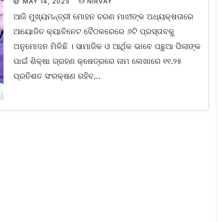
MAY 14, 2025
NIRVAY
ଆଜି ମୁଖ୍ୟମନ୍ତ୍ରୀ ମୋହନ ଚରଣ ମାଝୀଙ୍କ ଅଧ୍ୟକ୍ଷତାରେ
ଆୟୋଜିତ କ୍ୟାବିନେଟ ବୈଠକରେରେ ୬ଟି ପ୍ରସ୍ତାବକୁ
ଅନୁମୋଦନ ମିଳିଛି । ସାମାଜିକ ଓ ଆର୍ଥିକ ଭାବେ ପଛୁଆ ପିଲାଙ୍କ
ପାଇଁ ଶିକ୍ଷା ଗ୍ରହଣ କ୍ଷେତ୍ରରେ ନାମ ଲେଖାରେ ୧୧.୨୫
ପ୍ରତିଶତ ସଂରକ୍ଷଣ ରହିବ…