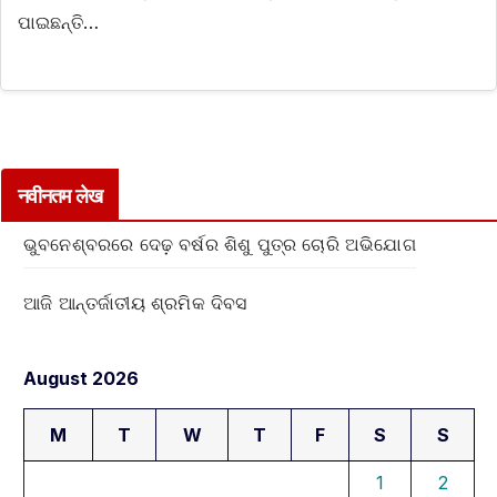
ପାଇଛନ୍ତି…
नवीनतम लेख
ଭୁବନେଶ୍ବରରେ ଦେଢ଼ ବର୍ଷର ଶିଶୁ ପୁତ୍ର ଚୋରି ଅଭିଯୋଗ
ଆଜି ଆନ୍ତର୍ଜାତୀୟ ଶ୍ରମିକ ଦିବସ
August 2026
M
T
W
T
F
S
S
1
2