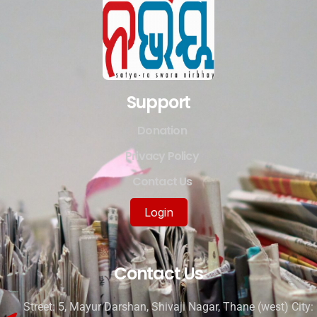
Support
Donation
Privacy Policy
Contact Us
Login
Contact Us
Street: 5, Mayur Darshan, Shivaji Nagar, Thane (west) City: