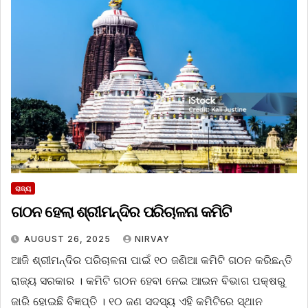
ରାଜ୍ୟ
ଗଠନ ହେଲା ଶ୍ରୀମନ୍ଦିର ପରିଚାଳନା କମିଟି
AUGUST 26, 2025
NIRVAY
ଆଜି ଶ୍ରୀମନ୍ଦିର ପରିଚାଳନା ପାଇଁ ୧୦ ଜଣିଆ କମିଟି ଗଠନ କରିଛନ୍ତି
ରାଜ୍ୟ ସରକାର । କମିଟି ଗଠନ ହେବା ନେଇ ଆଇନ ବିଭାଗ ପକ୍ଷରୁ
ଜାରି ହୋଇଛି ବିଜ୍ଞପ୍ତି । ୧୦ ଜଣ ସଦସ୍ୟ ଏହି କମିଟିରେ ସ୍ଥାନ