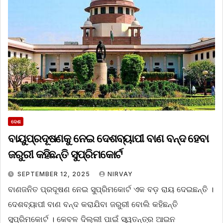
ଦେଶ
ବାୟୁପ୍ରଦୂଷଣକୁ ନେଇ ଦେଶବ୍ୟାପୀ ବାଣ ବନ୍ଦ ହେବା
ଜରୁରୀ କହିଛନ୍ତି ସୁପ୍ରିମକୋର୍ଟ
SEPTEMBER 12, 2025
NIRVAY
ବାଣଜନିତ ପ୍ରଦୂଷଣ ନେଇ ସୁପ୍ରିମକୋର୍ଟ ଏକ ବଡ଼ ରାୟ ଦେଇଛନ୍ତି ।
ଦେଶବ୍ୟାପୀ ବାଣ ବନ୍ଦ କରାଯିବା ଜରୁରୀ ବୋଲି କହିଛନ୍ତି
ସୁପ୍ରିମକୋର୍ଟ । କେବଳ ଦିଲ୍ଲୀ ପାଇଁ ସ୍ୱତନ୍ତ୍ର ଆଇନ