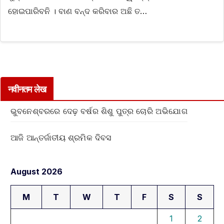
ହୋଇପାରିବନି । ବାଣ ବନ୍ଦ କରିବାର ଅଛି ତ…
नवीनतम लेख
ଭୁବନେଶ୍ବରରେ ଦେଢ଼ ବର୍ଷର ଶିଶୁ ପୁତ୍ର ଚୋରି ଅଭିଯୋଗ
ଆଜି ଆନ୍ତର୍ଜାତୀୟ ଶ୍ରମିକ ଦିବସ
August 2026
M
T
W
T
F
S
S
1
2