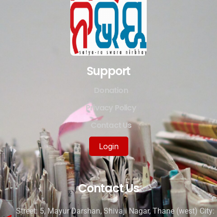
Support
Donation
Privacy Policy
Contact Us
Login
Contact Us
Street: 5, Mayur Darshan, Shivaji Nagar, Thane (west) City: