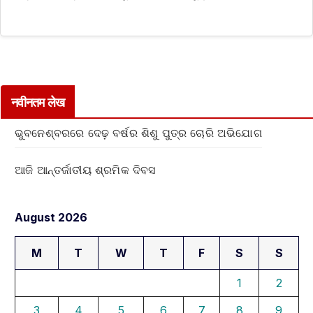
नवीनतम लेख
ଭୁବନେଶ୍ବରରେ ଦେଢ଼ ବର୍ଷର ଶିଶୁ ପୁତ୍ର ଚୋରି ଅଭିଯୋଗ
ଆଜି ଆନ୍ତର୍ଜାତୀୟ ଶ୍ରମିକ ଦିବସ
August 2026
M
T
W
T
F
S
S
1
2
3
4
5
6
7
8
9