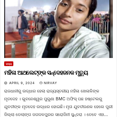
ରାଜ୍ୟ
ମହିଳା ଆଥଲେଟ୍‌ଙ୍କ ସନ୍ଦେହଜନକ ମୃତ୍ୟୁ
APRIL 9, 2024
NIRVAY
ରାଜଧାନୀରୁ ଉଦ୍ଧାର ହେଲା ରାଜ୍ୟସ୍ତରୀୟ ମହିଳା ଖେଳାଳିଙ୍କ
ମୃତଦେହ । ଭୁବନେଶ୍ୱର ପୁରୁଣା BMC ଅଫିସ୍ ପଛ ହଷ୍ଟେଲରୁ
ଯୁବତୀଙ୍କ ମୃତଦେହ ଉଦ୍ଧାର ହୋଇଛି। ମୃତା ଯୁବତୀଜଣକ ହେଲେ ପୁରୀ
ଜିଲ୍ଲା ଡେଲାଙ୍ଗ ଜଗଦଳପୁରର ସରୋଜିନୀ ସୁନ୍ଦରା । ତେବେ ଏହା…