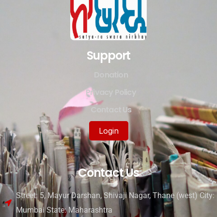
Support
Donation
Privacy Policy
Contact Us
Login
Contact Us
Street: 5, Mayur Darshan, Shivaji Nagar, Thane (west) City:
Mumbai State: Maharashtra