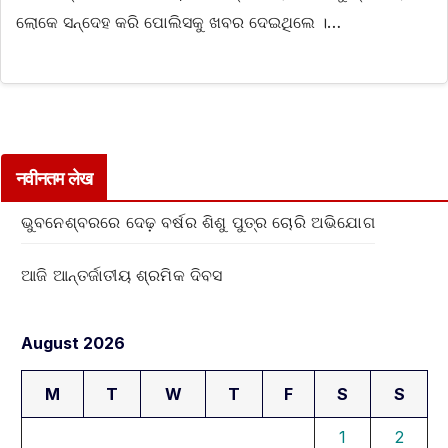
ଲୋକେ ସନ୍ଦେହ କରି ପୋଲିସକୁ ଖବର ଦେଇଥିଲେ ।…
नवीनतम लेख
ଭୁବନେଶ୍ବରରେ ଦେଢ଼ ବର୍ଷର ଶିଶୁ ପୁତ୍ର ଚୋରି ଅଭିଯୋଗ
ଆଜି ଆନ୍ତର୍ଜାତୀୟ ଶ୍ରମିକ ଦିବସ
August 2026
M
T
W
T
F
S
S
1
2