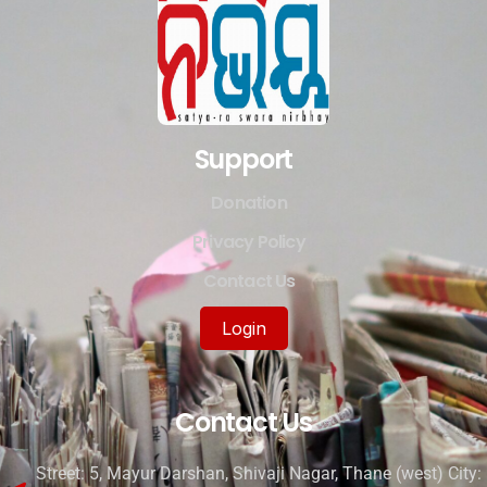
Support
Donation
Privacy Policy
Contact Us
Login
Contact Us
Street: 5, Mayur Darshan, Shivaji Nagar, Thane (west) City: