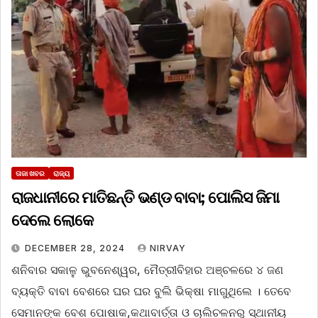
ତାଜା ଖବର
ରାଜ୍ୟ
ରାଜଧାନୀରେ ମାତିଛନ୍ତି ଭଣ୍ଡ ବାବା; ପୋଲିସ ଜିମା
ଦେଲେ ଲୋକେ
DECEMBER 28, 2024
NIRVAY
ଶନିବାର ସକାଳୁ ଭୁବନେଶ୍ୱର, ମୈତ୍ରୀବିହାର ଅଞ୍ଚଳରେ ୪ ଜଣ
ବ୍ୟକ୍ତି ବାବା ବେଶରେ ଘର ଘର ବୁଲି ଭିକ୍ଷା ମାଗୁଥିଲେ । ତେବେ
ସେମାନଙ୍କ ବେଶ ପୋଷାକ,କଥାବାର୍ତ୍ତା ଓ ଚାଲିଚଳନରୁ ସ୍ଥାନୀୟ