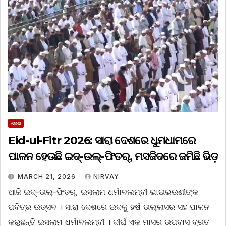
ଦେଶ
Eid-ul-Fitr 2026: ସାରା ଦେଶରେ ଧୁମଧାମରେ
ପାଳନ ହେଉଛି ଇଦ୍-ଉଲ୍-ଫିତର୍, ମସଜିଦରେ ଜମିଛି ଭିଡ଼
MARCH 21, 2026
NIRVAY
ଆଜି ଇଦ୍-ଉଲ୍-ଫିତର୍, ଇସଲାମ ଧର୍ମାବଲମ୍ବୀ ଭାଇଭଉଣୀଙ୍କ
ପବିତ୍ର ଉତ୍ସବ । ସାରା ଦେଶରେ ଇଦକୁ ହର୍ଷ ଉଲ୍ଲାସର ସହ ପାଳନ
କରୁଛନ୍ତି ଇସଲାମ ଧର୍ମାବଲମ୍ବୀ । ଦୀର୍ଘ ଏକ ମାସର ଉପବାସ ବ୍ରତ