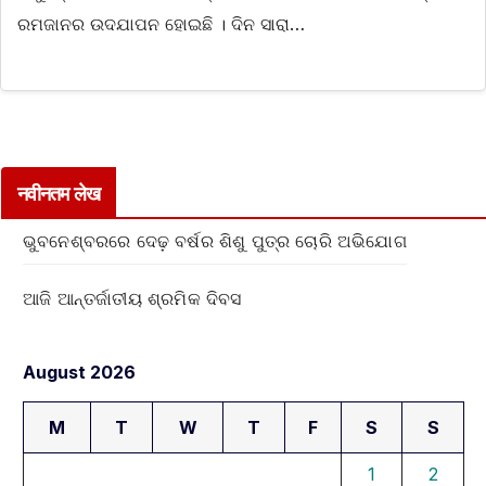
ରମଜାନର ଉଦଯାପନ ହୋଇଛି । ଦିନ ସାରା…
नवीनतम लेख
ଭୁବନେଶ୍ବରରେ ଦେଢ଼ ବର୍ଷର ଶିଶୁ ପୁତ୍ର ଚୋରି ଅଭିଯୋଗ
ଆଜି ଆନ୍ତର୍ଜାତୀୟ ଶ୍ରମିକ ଦିବସ
August 2026
M
T
W
T
F
S
S
1
2