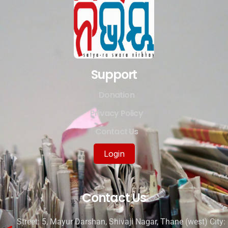
Support
Donation
Privacy Policy
Contact Us
Login
Contact Us
Street: 5, Mayur Darshan, Shivaji Nagar, Thane (west) City: