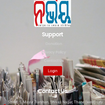
Support
Donation
Privacy Policy
Contact Us
Login
Contact Us
Street: 5, Mayur Darshan, Shivaji Nagar, Thane (west) City: