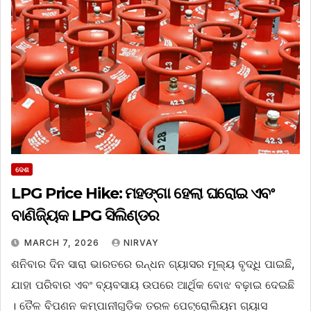
ଦେଶ
LPG Price Hike: ମହଙ୍ଗା ହେଲା ଘରୋଇ ଏବଂ
ବାଣିଜ୍ୟିକ LPG ସିଲିଣ୍ଡର
MARCH 7, 2026
NIRVAY
ଶନିବାର ଦିନ ସାରା ଭାରତରେ ରନ୍ଧନ ଗ୍ୟାସର ମୂଲ୍ୟ ବୃଦ୍ଧି ପାଇଛି,
ଯାହା ପରିବାର ଏବଂ ବ୍ୟବସାୟ ଉପରେ ଆର୍ଥିକ ବୋଝ ବଢ଼ାଇ ଦେଇଛି
। ତୈଳ ବିପଣନ କମ୍ପାନୀଗୁଡ଼ିକ ତରଳ ପେଟ୍ରୋଲିୟମ ଗ୍ୟାସ