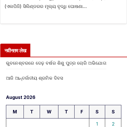
(ଏଲପିଜି) ସିଲିଣ୍ଡରର ମୂଲ୍ୟ ବୃଦ୍ଧି ଘୋଷଣା…
नवीनतम लेख
ଭୁବନେଶ୍ବରରେ ଦେଢ଼ ବର୍ଷର ଶିଶୁ ପୁତ୍ର ଚୋରି ଅଭିଯୋଗ
ଆଜି ଆନ୍ତର୍ଜାତୀୟ ଶ୍ରମିକ ଦିବସ
August 2026
M
T
W
T
F
S
S
1
2