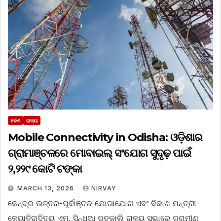
ଦେଶ
ରାଜ୍ୟ
Mobile Connectivity in Odisha: ଓଡ଼ିଶାର
ଗ୍ରାମାଞ୍ଚଳରେ ମୋବାଇଲ୍ ସଂଯୋଗ ସୁଦୃଢ଼ ​​ପାଇଁ
୨,୨୨୯ କୋଟି ଟଙ୍କା
MARCH 13, 2026
NIRVAY
କେନ୍ଦ୍ର ଉତ୍ତର-ପୂର୍ବାଞ୍ଚଳ ଯୋଗାଯୋଗ ଏବଂ ବିକାଶ ମନ୍ତ୍ରୀ
ଜ୍ୟୋତିରାଦିତ୍ୟ ଏମ୍. ସିନ୍ଧିଆ ଗତକାଲି ରାଜ୍ୟ ସଭାରେ ଗ୍ରାମୀଣ