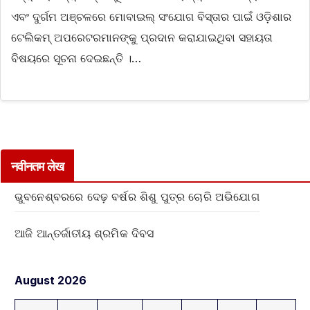
ଏବଂ ଦୁର୍ଗମ ଅଞ୍ଚଳରେ ମୋବାଇଲ୍ ସଂଯୋଗ ବିସ୍ତାର ପାଇଁ ଓଡ଼ିଶାର
ଟେଲିକମ୍ ଅପରେଟରମାନଙ୍କୁ ପ୍ରଦାନ କରାଯାଇଥିବା ସହାୟତା
ବିଷୟରେ ସୂଚନା ଦେଇଛନ୍ତି ।…
नवीनतम लेख
ଭୁବନେଶ୍ବରରେ ଦେଢ଼ ବର୍ଷର ଶିଶୁ ପୁତ୍ର ଚୋରି ଅଭିଯୋଗ
ଆଜି ଆନ୍ତର୍ଜାତୀୟ ଶ୍ରମିକ ଦିବସ
August 2026