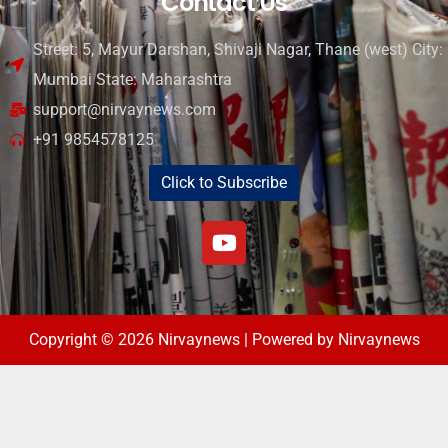
Contact Us
Street: 5, Mayur Darshan, Shivaji Nagar, Thane (west) City:
Mumbai State: Maharashtra
support@nirvaynews.com
+91 9854578125
Click to Subscribe
Copyright © 2026 Nirvaynews | Powered by Nirvaynews