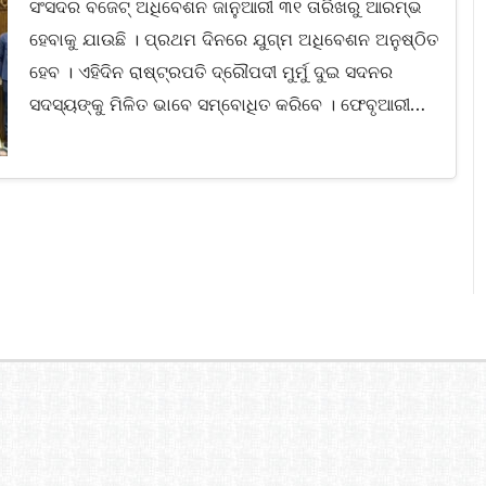
ସଂସଦର ବଜେଟ୍‍ ଅଧିବେଶନ ଜାନୁଆରୀ ୩୧ ତାରିଖରୁ ଆରମ୍ଭ
ହେବାକୁ ଯାଉଛି । ପ୍ରଥମ ଦିନରେ ଯୁଗ୍ମ ଅଧିବେଶନ ଅନୁଷ୍ଠିତ
ହେବ । ଏହିଦିନ ରାଷ୍ଟ୍ରପତି ଦ୍ରୌପଦୀ ମୁର୍ମୁ ଦୁଇ ସଦନର
ସଦସ୍ୟଙ୍କୁ ମିଳିତ ଭାବେ ସମ୍ବୋଧିତ କରିବେ । ଫେବୃଆରୀ…