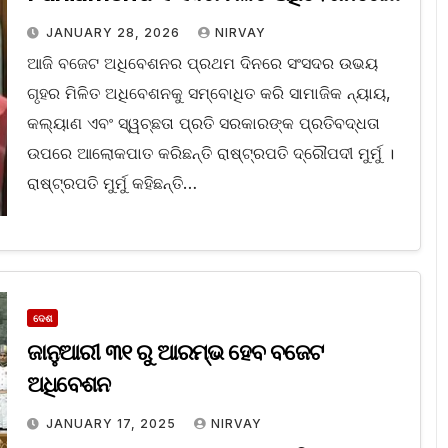
ଅଭିଭାଷଣ ରଖିଲେ ରାଷ୍ଟ୍ରପତି
JANUARY 28, 2026
NIRVAY
ଆଜି ବଜେଟ ଅଧିବେଶନର ପ୍ରଥମ ଦିନରେ ସଂସଦର ଉଭୟ
ଗୃହର ମିଳିତ ଅଧିବେଶନକୁ ସମ୍ବୋଧିତ କରି ସାମାଜିକ ନ୍ୟାୟ,
କଲ୍ୟାଣ ଏବଂ ସ୍ୱଚ୍ଛତା ପ୍ରତି ସରକାରଙ୍କ ପ୍ରତିବଦ୍ଧତା
ଉପରେ ଆଲୋକପାତ କରିଛନ୍ତି ରାଷ୍ଟ୍ରପତି ଦ୍ରୌପଦୀ ମୁର୍ମୁ ।
ରାଷ୍ଟ୍ରପତି ମୁର୍ମୁ କହିଛନ୍ତି…
ଦେଶ
ଜାନୁଆରୀ ୩୧ ରୁ ଆରମ୍ଭ ହେବ ବଜେଟ
ଅଧିବେଶନ
JANUARY 17, 2025
NIRVAY