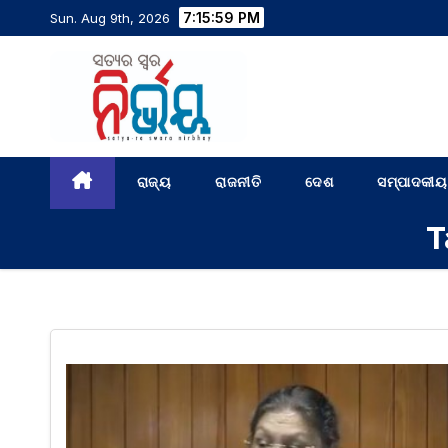
7:16:00 PM
Sun. Aug 9th, 2026
ରାଜ୍ୟ
ରାଜନୀତି
ଦେଶ
ସମ୍ପାଦକୀୟ
T