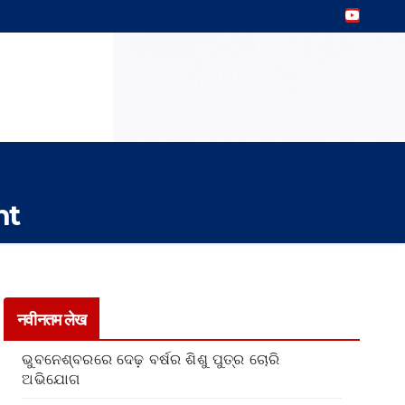
nt
नवीनतम लेख
ଭୁବନେଶ୍ବରରେ ଦେଢ଼ ବର୍ଷର ଶିଶୁ ପୁତ୍ର ଚୋରି
ଅଭିଯୋଗ