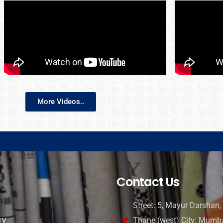
More Videos..
Contact Us
Street: 5, Mayur Darshan, 
cy
Thane (west) City: Mumba