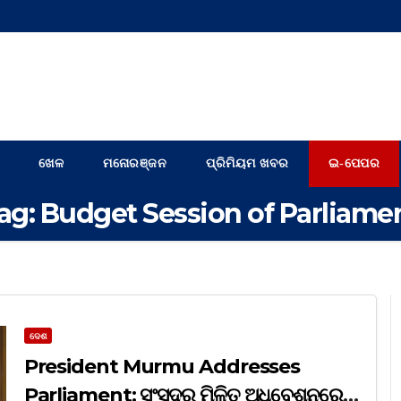
ଖେଳ
ମନୋରଞ୍ଜନ
ପ୍ରିମିୟମ ଖବର
ଇ-ପେପର
ag:
Budget Session of Parliame
ଦେଶ
President Murmu Addresses
Parliament: ସଂସଦର ମିଳିତ ଅଧିବେଶନରେ