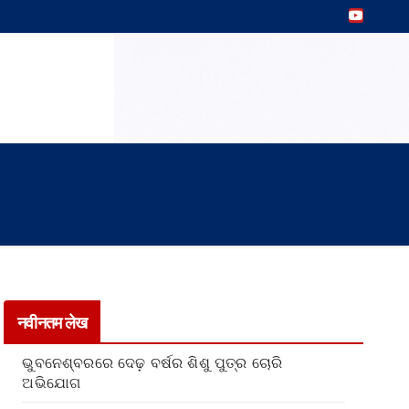
नवीनतम लेख
ଭୁବନେଶ୍ବରରେ ଦେଢ଼ ବର୍ଷର ଶିଶୁ ପୁତ୍ର ଚୋରି
ଅଭିଯୋଗ