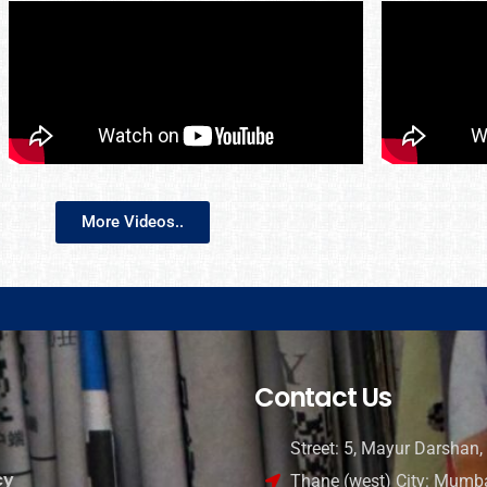
More Videos..
Contact Us
Street: 5, Mayur Darshan, 
cy
Thane (west) City: Mumba