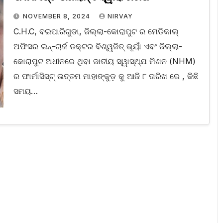
NOVEMBER 8, 2024
NIRVAY
C.H.C, ବଇପାରିଗୁଡା, ଜିଲ୍ଲା-କୋରାପୁଟ ର ମେଡିକାଲ୍
ଅଫିସର ଇନ୍-ଚାର୍ଜ ଡକ୍ଟର ବିଶ୍ୱଜିତ୍ ଭୂୟାଁ ଏବଂ ଜିଲ୍ଲା-
କୋରାପୁଟ ଅଧୀନରେ ଥିବା ଜାତୀୟ ସ୍ୱାସ୍ଥ୍ଯ ମିଶନ (NHM)
ର ଫାର୍ମାସିସ୍ଟ୍ ଉତ୍ତମ ମାହାଙ୍କୁଡ଼ କୁ ଆଜି ୮ ତାରିଖ ରେ , କିଛି
ସମୟ…