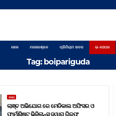
ଖେଳ
ମନୋରଞ୍ଜନ
ପ୍ରିମିୟମ ଖବର
ଇ-ପେପର
Tag:
boipariguda
ରାଜ୍ୟ
ଲାଞ୍ଚ ଅଭିଯୋଗ ରେ ମେଡିକାଲ ଅଫିସର ଓ
ଫାର୍ମାସିଷ୍ଟ ଭିଜିଲାନ୍ସ ଦ୍ୱାରା ଗିରଫ