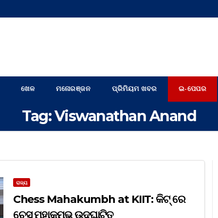
ଖେଳ
ମନୋରଞ୍ଜନ
ପ୍ରିମିୟମ ଖବର
ଇ-ପେପର
Tag:
Viswanathan Anand
ରାଜ୍ୟ
Chess Mahakumbh at KIIT: କିଟ୍‍ ରେ
ଚେସ୍‍ ମହାକୁମ୍ଭ ଉଦଘାଟିତ