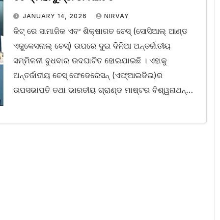
JANUARY 14, 2026
NIRVAY
କିଟ୍‍ ରେ ସାମାଜିକ ଏବଂ ଶିକ୍ଷାଗତ ଚେସ୍ (ସୋସିଆଲ୍ ଆଣ୍ଡ
ଏଜୁକେସନାଲ୍ ଚେସ୍‌) ଉପରେ ଦୁଇ ଦିନିଆ ଅନ୍ତର୍ଜାତୀୟ
ସମ୍ମିଳନୀ ବୁଧବାର ଉଦଘାଟିତ ହୋଇଯାଇଛି । ଏହାକୁ
ଅନ୍ତର୍ଜାତୀୟ ଚେସ୍‍ ଫେଡେରେସନ୍‍ (ଏଫ୍‌ଆଇଡିଇ)ର
ଉପସଭାପତି ତଥା ଭାରତୀୟ ଗ୍ରାଣ୍ଡ ମାଷ୍ଟର ବିଶ୍ୱନାଥନ୍…