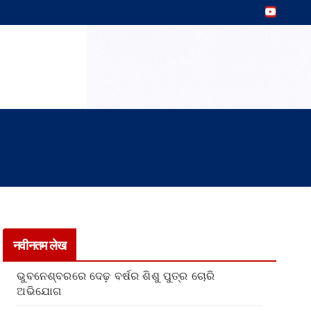
नवीनतम लेख
ଭୁବନେଶ୍ବରରେ ଦେଢ଼ ବର୍ଷର ଶିଶୁ ପୁତ୍ର ଚୋରି
ଅଭିଯୋଗ