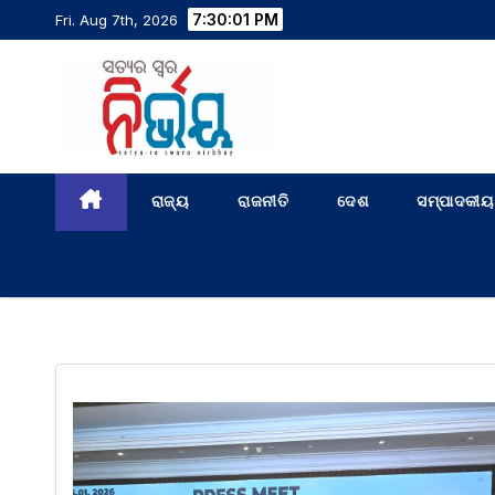
7:30:01 PM
Fri. Aug 7th, 2026
ରାଜ୍ୟ
ରାଜନୀତି
ଦେଶ
ସମ୍ପାଦକୀୟ