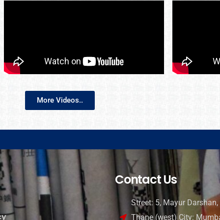
More Videos..
Contact Us
Street: 5, Mayur Darshan, 
cy
Thane (west) City: Mumba