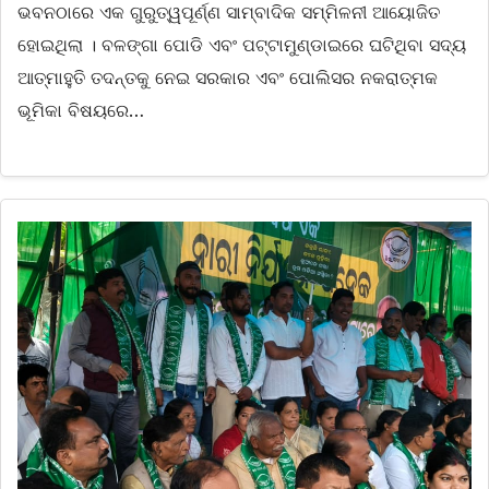
ଭବନଠାରେ ଏକ ଗୁରୁତ୍ୱପୂର୍ଣ୍ଣ ସାମ୍ବାଦିକ ସମ୍ମିଳନୀ ଆୟୋଜିତ
ହୋଇଥିଲା । ବଳଙ୍ଗା ପୋଡି ଏବଂ ପଟ୍ଟାମୁଣ୍ଡାଇରେ ଘଟିଥିବା ସଦ୍ୟ
ଆତ୍ମାହୁତି ତଦନ୍ତକୁ ନେଇ ସରକାର ଏବଂ ପୋଲିସର ନକରାତ୍ମକ
ଭୂମିକା ବିଷୟରେ…