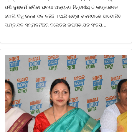
ପଶି ଦୁଷ୍କର୍ମ କରିବା ଘଟଣା ଅତ୍ୟନ୍ତ ନିନ୍ଦନୀୟ ଓ ଲଜ୍ଜାଜନକ
ବୋଲି ବିଜୁ ଜନତା ଦଳ କହିଛି । ଆଜି ଶଙ୍ଖ ଭବନଠାରେ ଆୟୋଜିିତ
ସାମ୍ବାଦିକ ସମ୍ମିଳନୀରେ ବିଜେଡିର ଉପସଭାପତି ସଂଜୟ…