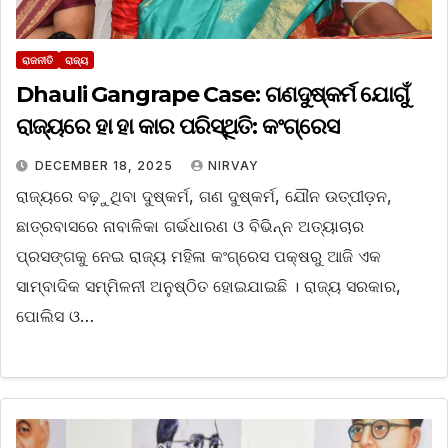
ରାଜନୀତି
ରାଜ୍ୟ
Dhauli Gangrape Case: ଗଣଦୁଷ୍କର୍ମ ଯୋଗୁଁ
ରାଜ୍ୟରେ ହା ହା କାର ପରିସ୍ଥିତି: କଂଗ୍ରେସ
DECEMBER 18, 2025
NIRVAY
ରାଜ୍ୟରେ ବଢ଼ୁଥିବା ଦୁଷ୍କର୍ମ, ଗଣ ଦୁଷ୍କର୍ମ, ଯୌନ ଉତ୍ପୀଡ଼ନ,
ଛାତ୍ରବାସରେ ନାବାଳିକା ଗର୍ଭଧାରଣ ଓ ବିଭିନ୍ନ ଅତ୍ୟାଚାର
ପ୍ରସଙ୍ଗକୁ ନେଇ ରାଜ୍ୟ ମହିଳା କଂଗ୍ରେସ ପକ୍ଷରୁ ଆଜି ଏକ
ସାମ୍ବାଦିକ ସମ୍ମିଳନୀ ଅନୁଷ୍ଠିତ ହୋଇଯାଇଛି । ରାଜ୍ୟ ସରକାର,
ପୋଲିସ ଓ…