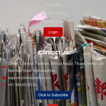
Donation
Privacy Policy
Contact Us
Login
Contact Us
Street: 5, Mayur Darshan, Shivaji Nagar, Thane (west) City:
Mumbai State: Maharashtra
support@nirvaynews.com
+91 9854578125
Click to Subscribe