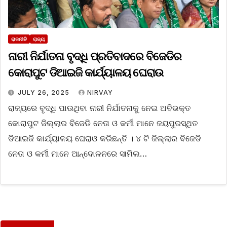
ରାଜନୀତି
ରାଜ୍ୟ
ନାରୀ ନିର୍ଯାତନା ବୃଦ୍ଧି ପ୍ରତିବାଦରେ ବିଜେଡିର
କୋରାପୁଟ ଡିଆଇଜି କାର୍ଯ୍ୟାଳୟ ଘେରାଉ
JULY 26, 2025
NIRVAY
ରାଜ୍ୟରେ ବୃଦ୍ଧି ପାଉଥିବା ନାରୀ ନିର୍ଯାତନାକୁ ନେଇ ଅବିଭକ୍ତ
କୋରାପୁଟ ଜିଲ୍ଲାର ବିଜେଡି ନେତା ଓ କର୍ମୀ ମାନେ ଜୟପୁରସ୍ଥିତ
ଡିଆଇଜି କାର୍ଯ୍ୟାଳୟ ଘେରାଓ କରିଛନ୍ତି । ୪ ଟି ଜିଲ୍ଲାର ବିଜେଡି
ନେତା ଓ କର୍ମୀ ମାନେ ଆନ୍ଦୋଳନରେ ସାମିଲ…