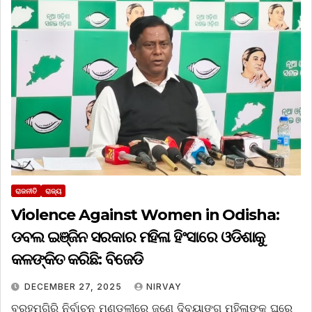
ରାଜନୀତି
ରାଜ୍ୟ
Violence Against Women in Odisha:
ଡବଲ ଇଞ୍ଜିନ ସରକାର ମହିଳା ହିଂସାରେ ଓଡିଶାକୁ
କଳଙ୍କିତ କରିଛି: ବିଜେଡି
DECEMBER 27, 2025
NIRVAY
ବ୍ରହ୍ମଗିରି ନିର୍ବାଚନ ମଣ୍ଡଳୀରେ ଜଣେ ଦିବ୍ୟାଙ୍ଗ ମହିଳାଙ୍କୁ ଘରେ