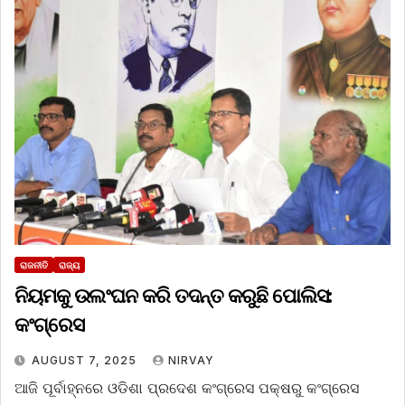
ରାଜନୀତି
ରାଜ୍ୟ
ନିୟମକୁ ଉଲଂଘନ କରି ତଦନ୍ତ କରୁଛି ପୋଲିସ:
କଂଗ୍ରେସ
AUGUST 7, 2025
NIRVAY
ଆଜି ପୂର୍ବାହ୍ନରେ ଓଡିଶା ପ୍ରଦେଶ କଂଗ୍ରେସ ପକ୍ଷରୁ କଂଗ୍ରେସ