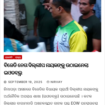
ରାଜନୀତି
ରାଜ୍ୟ
ବିଜେଡି ନେତା ଦିଲ୍ଲୀପ ନାୟକଙ୍କୁ ଉଠାଇନେଲା
ଇଓଡବ୍ଲୁ
SEPTEMBER 19, 2025
NIRVAY
ନିମାପଡ଼ା ଆସନରେ ବିଜେଡିର ବିଧାୟକ ପ୍ରାର୍ଥୀ ଦିଲ୍ଲୀପ ନାୟକଙ୍କୁ
ଅର୍ଥନୈତିକ ଅପରାଧ ଶାଖା (ଇଓଡବ୍ଲୁ) ଉଠାଇନେଇଛି । କଟକ
ଜିଲ୍ଲାର ବାଦାମବାଡ଼ି ଅଞ୍ଚଳସ୍ଥିତ ତାଙ୍କ ଘରୁ EOW ପଚରାଉଚରା