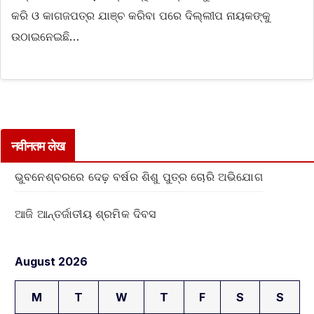
କରି ଓ କାଗଜପତ୍ର ଯାଞ୍ଚ କରିବା ପରେ ଦିଲ୍ଲୀପ ନାୟକଙ୍କୁ
ଉଠାଇନେଇଛି…
नवीनतम लेख
ଭୁବନେଶ୍ବରରେ ଦେଢ଼ ବର୍ଷର ଶିଶୁ ପୁତ୍ର ଚୋରି ଅଭିଯୋଗ
ଆଜି ଆନ୍ତର୍ଜାତୀୟ ଶ୍ରମିକ ଦିବସ
August 2026
M
T
W
T
F
S
S