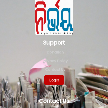
Support
Donation
Privacy Policy
Contact Us
Login
Contact Us