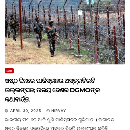
ଦେଶ
ଷଷ୍ଠ ଦିନରେ ପାକିସ୍ତାନର ଅସ୍ତ୍ରବିରତି
ଉଲ୍ଲଙ୍ଘନ; ଉଭୟ ଦେଶର DGMOଙ୍କ
କଥାବାର୍ତ୍ତା
APRIL 30, 2025
NIRVAY
ଭାରତୀୟ ସୀମାରେ ଆଜି ପୁଣି ପାକିସ୍ତାନର ଗୁଳିମାଡ଼ । ଲଗାତାର
ଷଷ୍ଠ ଦିନରେ ଏଲଓସିରେ ଅସ୍ତ୍ର ବିରତି ଉଲ୍ଲଂଘନ କରିଛି