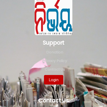
Support
Donation
Privacy Policy
Contact Us
Login
Contact Us