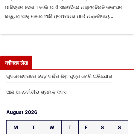
ପାକିସ୍ତାନ ସେନା । କାଲି ଯାଏଁ ଏଲଓସିରେ ଅସ୍ତ୍ରବିରତି ଉଲଂଘନ
କରୁଥିଲା ପାକ୍ ହେଲେ ଆଜି ପ୍ରଥମଥର ପାଇଁ ଅନ୍ତର୍ଜାତୀୟ…
नवीनतम लेख
ଭୁବନେଶ୍ବରରେ ଦେଢ଼ ବର୍ଷର ଶିଶୁ ପୁତ୍ର ଚୋରି ଅଭିଯୋଗ
ଆଜି ଆନ୍ତର୍ଜାତୀୟ ଶ୍ରମିକ ଦିବସ
August 2026
M
T
W
T
F
S
S