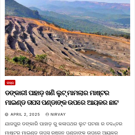
ରାଜ୍ୟ
ଡଙ୍କାରୀ ପାହାଡ଼ ଖଣି ଲୁଟ୍‌ ମାମଲାର ମାଷ୍ଟର
ମାଇଣ୍ଡ ତାପସ ପଣ୍ଡାଙ୍କ ଉପରେ ଆୟକର ଛାଟ
APRIL 2, 2025
NIRVAY
ଯାଜପୁର ଡଙ୍କାରି ପାହାଡ଼ ରୁ କଳାପଥର ଲୁଟ ଘଟଣା ର ତଦନ୍ତର
ମାଷ୍ଟର ମାଇଣ୍ଡ ତାପସ ରଞ୍ଜନ ପଣ୍ଡାଙ୍କ ଉପରେ ଆୟକର