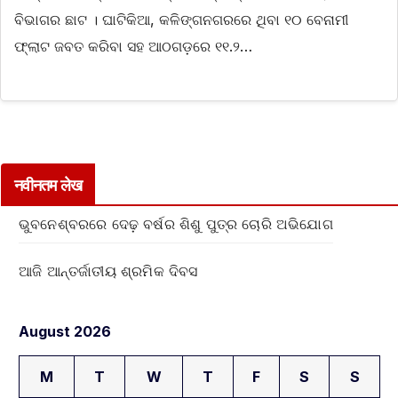
ବିଭାଗର ଛାଟ । ଘାଟିକିଆ, କଳିଙ୍ଗନଗରରେ ଥିବା ୧୦ ବେନାମୀ
ଫ୍ଲାଟ ଜବତ କରିବା ସହ ଆଠଗଡ଼ରେ ୧୧.୨…
नवीनतम लेख
ଭୁବନେଶ୍ବରରେ ଦେଢ଼ ବର୍ଷର ଶିଶୁ ପୁତ୍ର ଚୋରି ଅଭିଯୋଗ
ଆଜି ଆନ୍ତର୍ଜାତୀୟ ଶ୍ରମିକ ଦିବସ
August 2026
M
T
W
T
F
S
S