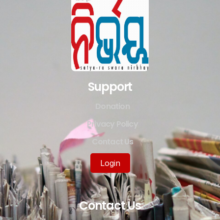
Support
Donation
Privacy Policy
Contact Us
Login
Contact Us