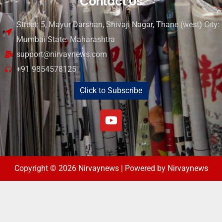
Contact Us
Street: 5, Mayur Darshan, Shivaji Nagar, Thane (west) City:
Mumbai State: Maharashtra
support@nirvaynews.com
+91 9854578125
Click to Subscribe
Copyright © 2026 Nirvaynews | Powered by Nirvaynews