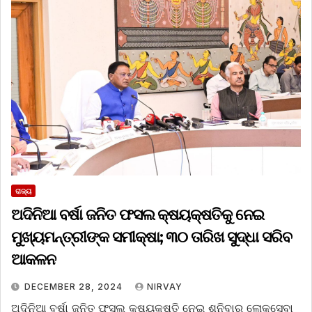
ରାଜ୍ୟ
ଅଦିନିଆ ବର୍ଷା ଜନିତ ଫସଲ କ୍ଷୟକ୍ଷତିକୁ ନେଇ
ମୁଖ୍ୟମନ୍ତ୍ରୀଙ୍କ ସମୀକ୍ଷା; ୩୦ ତାରିଖ ସୁଦ୍ଧା ସରିବ
ଆକଳନ
DECEMBER 28, 2024
NIRVAY
ଅଦିନିଆ ବର୍ଷା ଜନିତ ଫସଲ କ୍ଷୟକ୍ଷତି ନେଇ ଶନିବାର ଲୋକସେବା