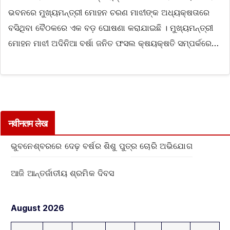
ଭବନରେ ମୁଖ୍ୟମନ୍ତ୍ରୀ ମୋହନ ଚରଣ ମାଝୀଙ୍କ ଅଧ୍ୟକ୍ଷତାରେ
ବସିଥିବା ବୈଠକରେ ଏକ ବଡ଼ ଘୋଷଣା କରାଯାଇଛି । ମୁଖ୍ୟମନ୍ତ୍ରୀ
ମୋହନ ମାଝୀ ଅଦିନିଆ ବର୍ଷା ଜନିତ ଫସଲ କ୍ଷୟକ୍ଷତି ସମ୍ପର୍କରେ…
नवीनतम लेख
ଭୁବନେଶ୍ବରରେ ଦେଢ଼ ବର୍ଷର ଶିଶୁ ପୁତ୍ର ଚୋରି ଅଭିଯୋଗ
ଆଜି ଆନ୍ତର୍ଜାତୀୟ ଶ୍ରମିକ ଦିବସ
August 2026