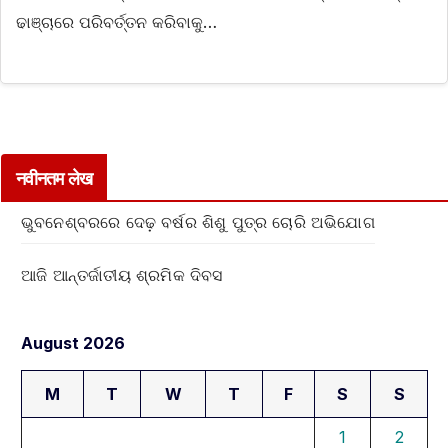
ଢାଞ୍ଚାରେ ପରିବର୍ତ୍ତନ କରିବାକୁ…
नवीनतम लेख
ଭୁବନେଶ୍ବରରେ ଦେଢ଼ ବର୍ଷର ଶିଶୁ ପୁତ୍ର ଚୋରି ଅଭିଯୋଗ
ଆଜି ଆନ୍ତର୍ଜାତୀୟ ଶ୍ରମିକ ଦିବସ
August 2026
M
T
W
T
F
S
S
1
2