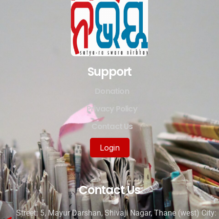
Support
Donation
Privacy Policy
Contact Us
Login
Contact Us
Street: 5, Mayur Darshan, Shivaji Nagar, Thane (west) City: