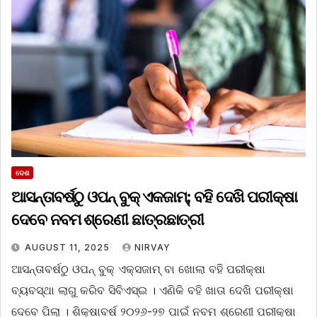
ଦେଶ
ଆସନ୍ତାବର୍ଷଠୁ ଓପନ୍ ବୁକ୍ ଏକଜାମ୍; ବହି ଦେଖି ପରୀକ୍ଷା
ଦେବେ ନବମ ଶ୍ରେଣୀ ଛାତ୍ରଛାତ୍ରୀ
AUGUST 11, 2025
NIRVAY
ଆସନ୍ତାବର୍ଷଠୁ ଓପନ୍ ବୁକ୍ ଏକ୍ସଜାମ୍ ବା ଖୋଲା ବହି ପରୀକ୍ଷା
ବ୍ୟବସ୍ଥା ଲାଗୁ କରିବ ସିବିଏସ୍ଇ । ଏଣିକି ବହି ଖାତା ଦେଖି ପରୀକ୍ଷା
ଦେବେ ପିଲା । ଶିକ୍ଷାବର୍ଷ ୨୦୨୬-୨୭ ପାଇଁ ନବମ ଶ୍ରେଣୀ ପରୀକ୍ଷା